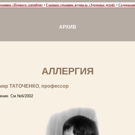
траница «Первого сентября»
•
Главная страница журнала «Здоровье детей»
•
Содержани
АРХИВ
АЛЛЕРГИЯ
мир ТАТОЧЕНКО, профессор
ение. См.№6/2002