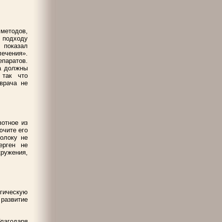
методов,
 подходу
показал
лечения».
паратов.
а должны
 так что
врача не
вотное из
ючите его
олоку не
ерген не
ружения,
ическую
 развитие
благодаря