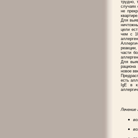
трудно, 
случаях 
не прекр
квартире
Для выяв
ничтожны
цели ест
чем с 1
аллерген
Аллерги
реакции,
части бо
аллерген
Для выя
рациона 
новое вв
Предрасп
есть алл
IgE в к
аллергич
Лечение
во
во