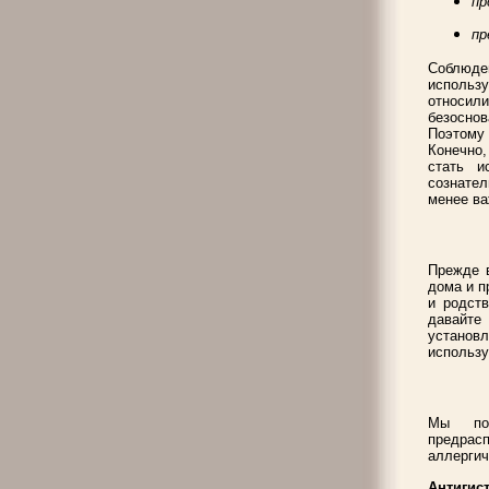
пр
пр
Соблюде
использ
относил
безоснов
Поэтому 
Конечно,
стать и
сознате
менее ва
Прежде в
дома и п
и родст
давайте
установ
использу
Мы пок
предрасп
аллергич
Антиги