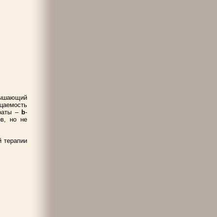
вышающий
ицаемость
араты –
b
-
в, но не
й терапии