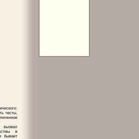
ческого:
ть тесты,
личенное
й вызвал
астмы в
я бывает