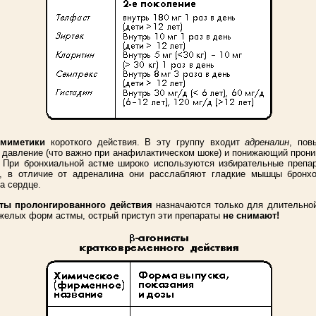
омиметики
короткого действия. В эту группу входит
адреналин
, по
 давление (что важно при анафилактическом шоке) и понижающий прон
. При бронхиальной астме широко используются избирательные преп
ы, в отличие от адреналина они расслабляют гладкие мышцы бронхо
а сердце.
сты пролонгированного действия
назначаются только для длительно
желых форм астмы, острый приступ эти препараты
не снимают!