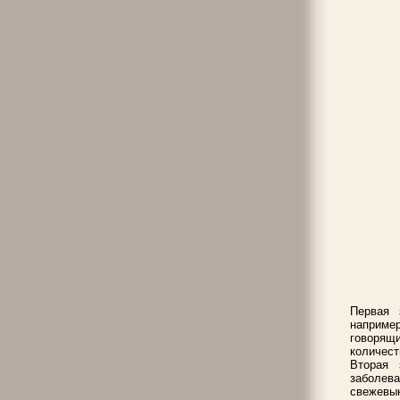
Первая 
например
говорящ
количест
Вторая 
заболе
свежевы