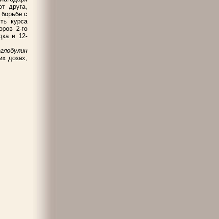
т друга,
 борьбе с
ть курса
оров 2-го
ка и 12-
глобулин
их дозах;