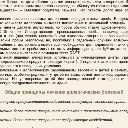
тем более что дети обычно чувствительны к нескольким аллергенам. 
связь с источником аллергена неочевидна: «Кошку из квартиры удалили
ащается», – заявляют родители, забывая, что перхоть долго еще ос
.
ления причинно-значимых аллергенов проводят кожные пробы. Введен
х количеств аллергена вызывает покраснение и небольшой волдырь. 
ь многие десятки аллергенов, но пробы обычно ставят одновременно
0–15 из них. Иногда проводят провокационные пробы, например вво
а в нос (при сенном насморке) или аэрозоль аллергена в бронхи (пр
ческие пробы безопасны, но, поскольку в отдельных случаях возмож
 кабинеты аллерголога имеют все необходимое для подавления таких 
льных кожные пробы могут не дать информации, у них IgE-антитела 
ам в крови выявляют с помощью теста RAST.
вления пищевых аллергенов используют элиминационные диеты: уда
подозреваемого продукта приводит через 1–2 недели к стиханию проя
едение его в пищу – к их усилению.
оложение к аллергическим заболеваниям вероятно у детей в семьях,
ергики, особенно родители. у детей из таких семей можно исследоват
рови. Но у здоровых детей без наследственной отягощенности 
ескую предрасположенность не нужно.
Общие принципы лечения аллергических болезней
 аллергии предусматривает соблюдение следующих «золотых» правил:
зможно более полное прекращение контакта с причинно-значимым алле
зможно более полное прекращение раздражающих воздействий;