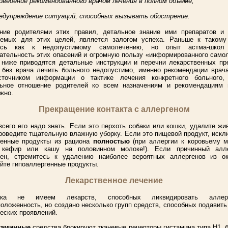
оведение рекомендованного врачом лечения в полном объеме;
едупреждение ситуаций, способных вызывать обострение.
ние родителями этих правил, детальное знание ими препаратов и 
уемых для этих целей, является залогом успеха. Раньше к такому
ись как к недопустимому самолечению, но опыт астма-школ 
ательность этих опасений и огромную пользу «информированного само
ниже приводятся детальные инструкции и перечни лекарственных пре
 без врача лечить больного недопустимо, именно рекомендации врач
сточником информации о тактике лечения конкретного больного,
льное отношение родителей ко всем назначениям и рекомендациям 
жно.
Прекращение контакта с аллергеном
сего его надо знать. Если это перхоть собаки или кошки, удалите жи
роведите тщательную влажную уборку. Если это пищевой продукт, искл
венные продукты из рациона
полностью
(при аллергии к коровьему м
 кефир или кашу на половинном молоке!). Если причинный алл
лен, стремитесь к удалению наиболее вероятных аллергенов из ок
йте гипоаллергенные продукты.
Лекарственное лечение
а не имеем лекарств, способных ликвидировать аллерг
оложенность, но создано несколько групп средств, способных подавить
еских проявлений.
стаминные
средства блокируют тканевые рецепторы гистамина типа Н1, 