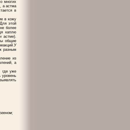
Во многих
, а астма
тается в
ие в кожу
Для этой
 не более
дя каплю
и астме).
ны общие
реакций.У
к разным
ление из
влений, а
 где уже
ь уровень
выявлять
ргеном;