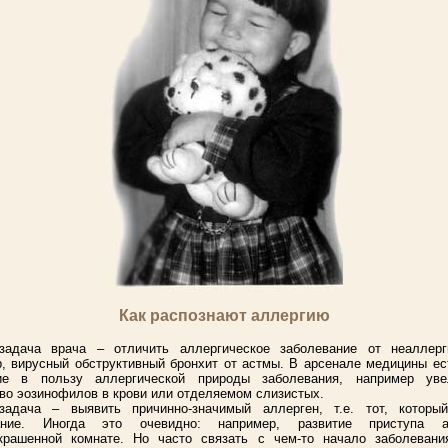
Как распознают аллергию
задача врача – отличить аллергическое заболевание от неаллерги
, вирусный обструктивный бронхит от астмы. В арсенале медицины ес
ие в пользу аллергической природы заболевания, например уве
во эозинофилов в крови или отделяемом слизистых.
задача – выявить причинно-значимый аллерген, т.е. тот, которы
вание. Иногда это очевидно: например, развитие приступа 
крашенной комнате. Но часто связать с чем-то начало заболевани