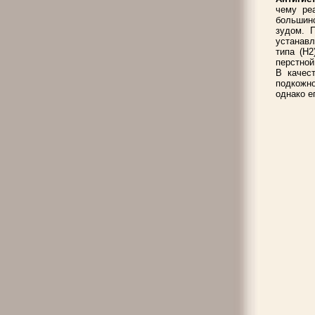
чему ре
большинс
зудом. 
устанавл
типа (Н2
перстной
В качес
подкожно
однако е