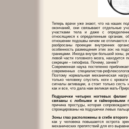
Теперь врачи уже знают, что на наших п
окончаний, они связывают отдельные уч
участками тела и даже с определенны
относящиеся к определенным органам, о
отношении подошвы ничем не отличаются о
разбросаны проекции внутренних орган
особенность размещения этих зон: на под
границами. Иногда внутри большой зоны, р
левой части головного мозга, находится 
секреции – гипофиза. Почему, зачем?
Современная наука постепенно приближае
современных специалистов-рефлексолого
Поэтому нормальная механическая нагруз
только человеку спустить ноги с кровати
сигналы активации, а стоит только сесть 
как и все, что дала нам великая мать-Прир
Подушечки четырех ногтевых фаланг 
связаны с лобными и гайморовыми п
причина простуды, которая сопровождает
спроецированы на подушечки левых пальце
Зоны глаз расположены в сгибе второго 
как у человека повышается острота зрен
механических препятствий для его выравни