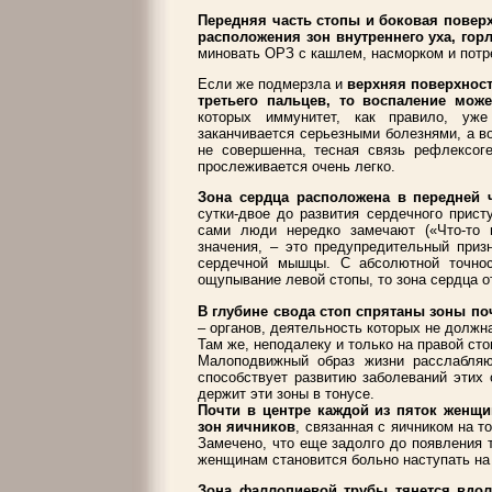
Передняя часть стопы и боковая поверх
расположения зон внутреннего уха, гор
миновать ОРЗ с кашлем, насморком и потр
Если же подмерзла и
верхняя поверхност
третьего пальцев, то воспаление може
которых иммунитет, как правило, уж
заканчивается серьезными болезнями, а в
не совершенна, тесная связь рефлексог
прослеживается очень легко.
Зона сердца расположена в передней 
сутки-двое до развития сердечного прист
сами люди нередко замечают («Что-то в
значения, – это предупредительный приз
сердечной мышцы. С абсолютной точнос
ощупывание левой стопы, то зона сердца о
В глубине свода стоп спрятаны зоны по
– органов, деятельность которых не должн
Там же, неподалеку и только на правой ст
Малоподвижный образ жизни расслабляю
способствует развитию заболеваний этих 
держит эти зоны в тонусе.
Почти в центре каждой из пяток женщ
зон яичников
, связанная с яичником на т
Замечено, что еще задолго до появления 
женщинам становится больно наступать на п
Зона фаллопиевой трубы тянется вдол