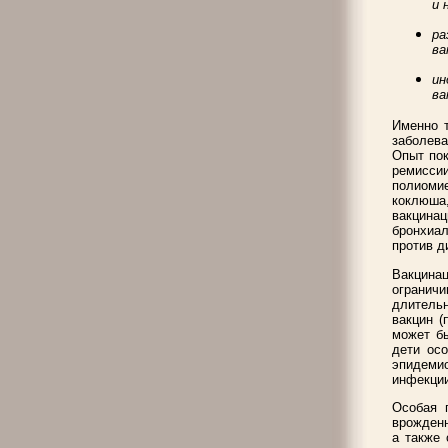
и 
ра
ва
ин
ва
Именно 
заболева
Опыт пок
ремиссии
полиомие
коклюша,
вакцин
бронхиал
против д
Вакцинац
ограничи
длитель
вакцин (
может бы
дети осо
эпидемио
инфекции
Особая 
врожден
а также 