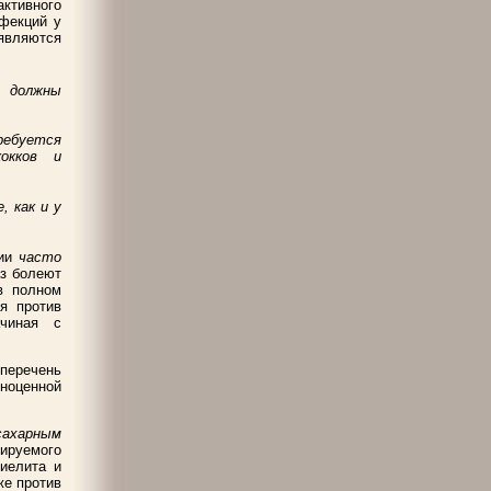
активного
нфекций у
 являются
е должны
ребуется
кокков и
, как и у
ции
часто
аз болеют
в полном
я против
ачиная с
 перечень
ноценной
сахарным
ируемого
миелита и
же против