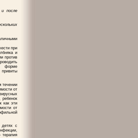
 и после
ескольких
зличными
жести при
лбняка и
ии против
проводить
й форме
ь привиты
 течении
имости от
вирусных
, ребенок
к как эти
мости от
офильной
 детях с
нфекции,
– терапия