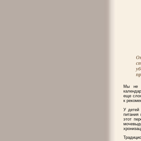
От
ст
у
пр
Мы не р
календар
еще слож
к рекоме
У детей 
питания 
этот пер
мочевыд
хронизац
Традицио