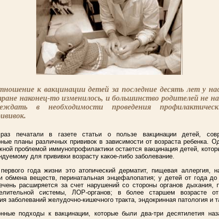
ношение к вакцинации детей за последние десять лет у нас
ране наконец-то изменилось, и большинство родителей не н
беждать в необходимости проведения профилактическ
ививок.
аз печатали в газете статьи о пользе вакцинации детей, сов
ные планы различных прививок в зависимости от возраста ребенка. О
ной проблемой иммунопрофилактики остается вакцинация детей, кото
ндуемому для прививки возрасту какое-либо заболевание.
первого года жизни это атопический дерматит, пищевая аллергия, н
и обмена веществ, перинатальная энцефалопатия; у детей от года до
ечень расширяется за счет нарушений со стороны органов дыхания, 
елительной системы, ЛОР-органов; в более старшем возрасте от
ия заболеваний желудочно-кишечного тракта, эндокринная патология и т
нные подходы к вакцинации, которые были два-три десятилетия наза