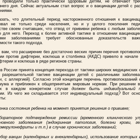
и проводили только практически здоровым детям, не отвечают тре
него дня. Сейчас актуальным стал вопрос и о вакцинации детей с р
ниями.
азать, что длительный период настороженного отношения к вакцинац
овал не только среди населения, но и у целого поколения педи
тве своем считавших, что отвод от прививки ребенка с любым забол
о для него. Переход к более активной тактике в отношении вакцинаци
ыми заболеваниями требует обоснованных доказательств важ
мости такого подхода.
вам, что расширение без достаточно веских причин перечня противопо
ии против дифтерии, коклюша и столбняка (АКДС) привело в начале 9
фтерии и коклюша в ряде регионов страны.
. в России принята концепция перехода от тактики широких медицинских 
й разрешительной тактике вакцинации детей с различными заболева
и, с аллергией). Согласно этой концепции перечень противопоказаний
мума и приближен к общепринятым мировым нормам. При решении в
ах в каждом конкретном случае
должен быть индивидуальный
ии. Из чего же складывается этот индивидуальный подход? Вот осно
ты:
енка состояния ребенка на момент принятия решения о прививке;
бораторное подтверждение ремиссии (временного клинического ул
новного заболевания (эндокринная патология, болезни крови, г
омерулонефриты и т.п.) в случае хронических заболеваний;
бор вакцин (календарных и внекалендарных), использование которых