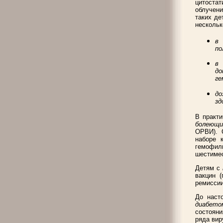
цитостат
облучени
таких де
нескольк
в 
по
в 
до
ге
до
зд
В практи
болеющ
ОРВИ). 
наборе 
гемофил
шестимес
Детям с
вакцин (
ремиссии
До наст
диабето
состояни
ряда вир