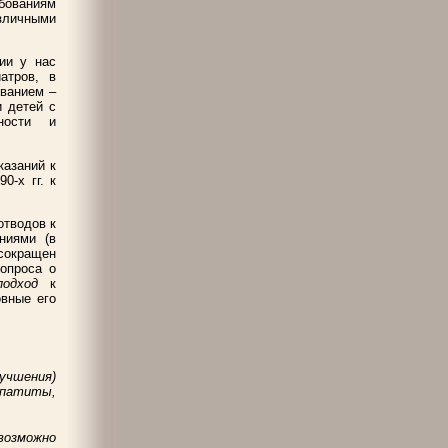
бованиям
азличными
ии у нас
атров, в
еванием –
и детей с
ности и
казаний к
0-х гг. к
отводов к
ниями (в
 сокращен
опроса о
 подход
к
вные его
учшения)
епатиты,
 возможно