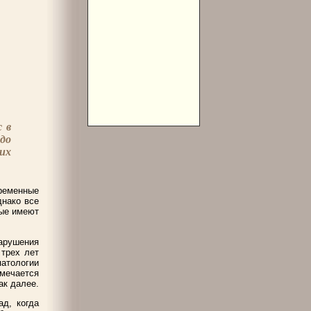
 в
адо
их
ременные
днако все
рые имеют
арушения
 трех лет
патологии
мечается
ак далее.
д, когда