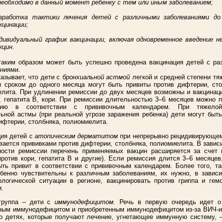
необходимо в данный момент ребенку с тем или иным заболеванием;
зработка тактики лечения детей с различными заболеваниями до
кцинации;
дивидуальный график вакцинации, включая одновременное введение н
кцин.
таким образом может быть успешно проведена вакцинация детей с ра
ниями.
азывает, что дети с
бронхиальной астмой
легкой и средней степени тя
 сроком до одного месяца могут быть привиты против дифтерии, сто
лита. При удлинении ремиссии до двух месяцев возможны и вакцинац
 гепатита В, кори. При ремиссии длительностью 3–6 месяцев можно 
ацию в соответствии с прививочным календарем. При тяжело
ьной астмы (при реальной угрозе заражения ребенка) дети могут быт
ифтерии, столбняка, полиомиелита.
ия детей с
атопическим дерматитом
при непрерывно рецидивирующем
вается прививками против дифтерии, столбняка, полиомиелита. В завис
ности ремиссии перечень применяемых вакцин расширяется за счет 
против кори, гепатита В и другие). Если ремиссия длится 3–6 месяцев
ть привит в соответствии с прививочным календарем. Более того, та
бенно чувствительны к различным заболеваниям, их нужно, в зависи
логической ситуации в регионе, вакцинировать против гриппа и гем
.
группа – дети с
иммунодефицитом.
Речь в первую очередь идет о
ным иммунодефицитом и приобретенным иммунодефицитом из-за ВИЧ-и
о детях, которые получают лечение, угнетающее иммунную систему, 