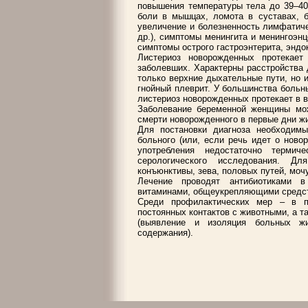
повышения температуры тела до 39–40
боли в мышцах, ломота в суставах, б
увеличение и болезненность лимфатич
др.), симптомы менингита и менингоэн
симптомы острого гастроэнтерита, эндо
Листериоз новорожденных протекае
заболевших. Характерны расстройства 
только верхние дыхательные пути, но 
гнойный плеврит. У большинства больн
листериоз новорожденных протекает в в
Заболевание беременной женщины мож
смерти новорожденного в первые дни ж
Для постановки диагноза необходимы
больного (или, если речь идет о ново
употребления недостаточно термич
серологического исследования. Д
конъюнктивы, зева, половых путей, моч
Лечение проводят антибиотиками в
витаминами, общеукрепляющими средс
Среди профилактических мер – в п
постоянных контактов с животными, а 
(выявление и изоляция больных ж
содержания).