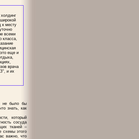
 холдинг
 широкой
 к месту
уточно
ые всеми
 класса,
казание
ицинская
это еще и
отдыха,
нциях,
ызов врача
", и их
х не было бы
то знать, как
сти, который
тность сосуда
щих тканей –
е схемы этого
ас важно, что