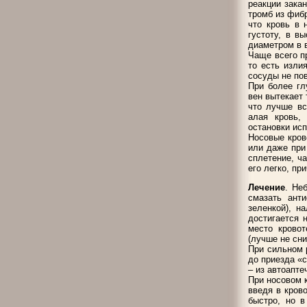
реакции зака
тромб из фиб
что кровь в 
густоту, в в
диаметром в 
Чаще всего п
то есть изли
сосуды не по
При более гл
вен вытекает 
что лучше вс
алая кровь,
остановки ис
Носовые кров
или даже при
сплетение, ч
его легко, пр
Лечение
. Не
смазать ант
зеленкой), н
достигается 
место кровот
(лучше не сн
При сильном р
до приезда «
– из автоапте
При носовом 
введя в кров
быстро, но в