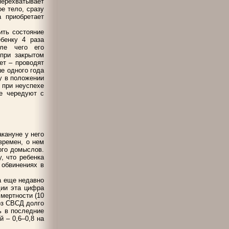
ерехватывает
е тело, сразу
 приобретает
ить состояние
бенку 4 раза
ле чего его
 при закрытом
ет – проводят
е одного года
у в положении
 при неуспехе
е чередуют с
акануне у него
времен, о нем
ого домыслов.
, что ребенка
 обвинениях в
а еще недавно
дии эта цифра
мертности (10
оз СВСД долго
ь в последние
й – 0,6–0,8 на