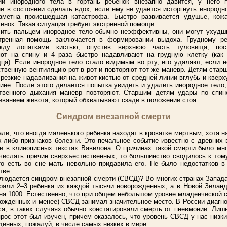
ии инородного тела в гортань ребенок внезапно давится, у него п
не в состоянии сделать вдох; если ему не удается исторгнуть инородно
заметна происшедшая катастрофа. Быстро развивается удушье, кожа
енок. Такая ситуация требует экстренной помощи.
ить пальцем инородное тело обычно неэффективны, они могут ухудш
стренная помощь заключается в формировании выдоха. Грудному ре
жду лопатками кистью, опустив верхнюю часть туловища, пос
ют на спину и 4 раза быстро надавливают на грудную клетку (как
ца). Если инородное тело стало видимым во рту, его удаляют, если н
ственную вентиляцию рот в рот и повторяют тот же маневр. Детям старш
резкие надавливания на живот кистью от средней линии вглубь и кверх
пине. После этого делается попытка увидеть и удалить инородное тело,
ственного дыхания маневр повторяют. Старшим детям удары по спин
иванием живота, который обхватывают сзади в положении стоя.
Синдром внезапной смерти
и, что иногда маленького ребенка находят в кроватке мертвым, хотя н
х-либо признаков болезни. Это печальное событие известно с древних 
и в клинописных текстах Вавилона. О причинах такой смерти было мн
числять причин сверхъестественных, то большинство сводилось к тому
то есть во сне мать невольно придавила его. Не было недостатков в
тве.
блюдается синдром внезапной смерти (СВСД)? Во многих странах Запад
рали 2–3 ребенка из каждой тысячи новорожденных, а в Новой Зелан
на 1000. Естественно, что при общем небольшом уровне младенческой с
рожденных и менее) СВСД занимал значительное место. В России диагн
ся, в таких случаях обычно констатировали смерть от пневмонии. Лиш
рос этот был изучен, причем оказалось, что уровень СВСД у нас низки
денных, пожалуй, в числе самых низких в мире.