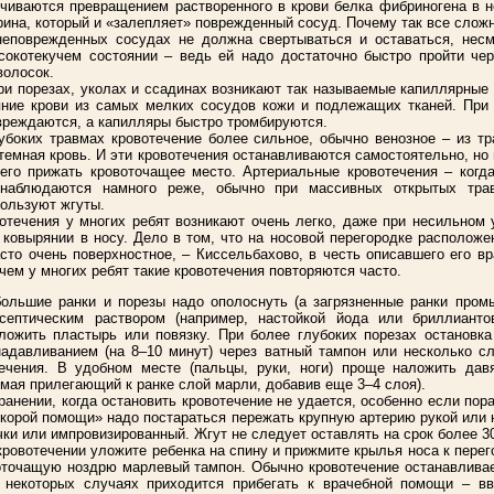
нчиваются превращением растворенного в крови белка фибриногена в 
рина, который и «залепляет» поврежденный сосуд. Почему так все сложн
неповрежденных сосудах не должна свертываться и оставаться, нес
ысокотекучем состоянии – ведь ей надо достаточно быстро пройти че
волосок.
ри порезах, уколах и ссадинах возникают так называемые капиллярные 
яние крови из самых мелких сосудов кожи и подлежащих тканей. При
вреждаются, а капилляры быстро тромбируются.
убоких травмах кровотечение более сильное, обычно венозное – из т
темная кровь. И эти кровотечения останавливаются самостоятельно, но
его прижать кровоточащее место. Артериальные кровотечения – когд
 наблюдаются намного реже, обычно при массивных открытых тра
пользуют жгуты.
отечения у многих ребят возникают очень легко, даже при несильном 
 ковырянии в носу. Дело в том, что на носовой перегородке расположе
асто очень поверхностное, – Киссельбахово, в честь описавшего его вр
ичем у многих ребят такие кровотечения повторяются часто.
большие ранки и порезы надо ополоснуть (а загрязненные ранки пром
исептическим раствором (например, настойкой йода или бриллианто
аложить пластырь или повязку. При более глубоких порезах остановка
надавливанием (на 8–10 минут) через ватный тампон или несколько с
ечения. В удобном месте (пальцы, руки, ноги) проще наложить да
имая прилегающий к ранке слой марли, добавив еще 3–4 слоя).
анении, когда остановить кровотечение не удается, особенно если пор
скорой помощи» надо постараться пережать крупную артерию рукой или 
чки или импровизированный. Жгут не следует оставлять на срок более 3
кровотечении уложите ребенка на спину и прижмите крылья носа к перег
оточащую ноздрю марлевый тампон. Обычно кровотечение останавлива
 некоторых случаях приходится прибегать к врачебной помощи – в