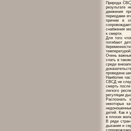
Природа СВСД
результате 
движения пр
периодами ег
причем в эт
сопровождае
снабжения мо
к смерти.
Для того что
погибают дет
беременност
температурой
Очень важным
спать в тако
среди внезап
доказательс
проведена ши
Наиболее час
СВСД не след
смерть после
легкого респ
регуляции ды
Распознать 
некоторых ка
недоношенные
детей. Как я 
в плохих жил
В ряде стран
дыхания и се
сопровождаю