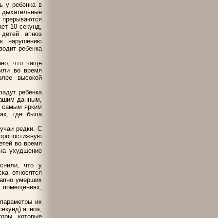
ь у ребенка в
 дыхательные
 прерываются
ет 10 секунд,
 детей апноэ
 к нарушению
водит ребенка
ано, что чаще
рили во время
олее высокой
ладут ребенка
нашим данным,
о самым ярким
ах, где была
учаи редки. С
коропостижную
етей во время
 на ухудшение
снили, что у
ска относятся
запно умерших
ых помещениях,
 параметры их
екунд) апноэ,
оры, которые