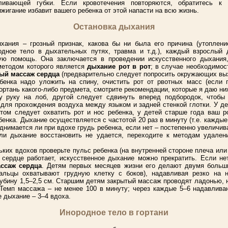
вливающей губки. Если кровотечения повторяются, обратитесь к
жигание избавит вашего ребенка от этой напасти на всю жизнь.
Остановка дыхания
хания – грозный признак, какова бы ни была его причина (утоплени
дное тело в дыхательных путях, травма и т.д.), каждый взрослый
ую помощь. Она заключается в проведении искусственного дыхания
етодом которого является
дыхание рот в рот
; в случае необходимос
ый массаж сердца
(предварительно следует попросить окружающих вы
бенка надо уложить на спину, очистить рот от рвотных масс (если 
ортань какого-либо предмета, смотрите рекомендации, которые я даю ни
 руку на лоб, другой следует сдвинуть вперед подбородок, чтобы
 для прохождения воздуха между языком и задней стенкой глотки. У де
том следует охватить рот и нос ребенка, у детей старше года ваш р
бенка. Дыхание осуществляется с частотой 20 раз в минуту (т.е. каждые
днимается ли при вдохе грудь ребенка, если нет – постепенно увеличи
ли дыхание восстановить не удается, переходите к методам удален
ких вдохов проверьте пульс ребенка (на внутренней стороне плеча или
 сердце работает, искусственное дыхание можно прекратить. Если не
ссаж сердца
. Детям первых месяцев жизни его делают двумя больш
пальцы охватывают грудную клетку с боков), надавливая резко на 
лубину 1,5–2,5 см. Старшим детям закрытый массаж проводят ладонью, 
 Темп массажа – не менее 100 в минуту; через каждые 5–6 надавлива
е дыхание – 3–4 вдоха.
Инородное тело в гортани