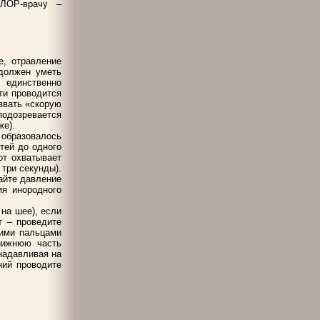
 ЛОР-врачу –
е, отравление
 должен уметь
, единственно
ти проводится
звать «скорую
подозревается
же).
 образовалось
тей до одного
от охватывает
 три секунды).
вайте давление
ия инородного
 на шее), если
т – проведите
ими пальцами
нижнюю часть
надавливая на
ний проводите