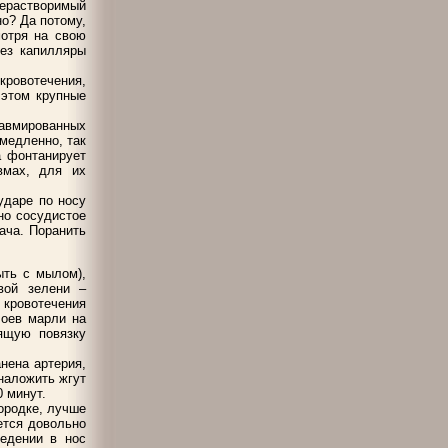
нерастворимый
о? Да потому,
мотря на свою
рез капилляры
кровотечения,
 этом крупные
равмированных
 медленно, так
а фонтанирует
вмах, для их
ударе по носу
но сосудистое
ача. Поранить
ыть с мылом),
вой зелени –
 кровотечения
лоев марли на
вящую повязку
анена артерия,
наложить жгут
0 минут.
ородке, лучше
ется довольно
ведении в нос