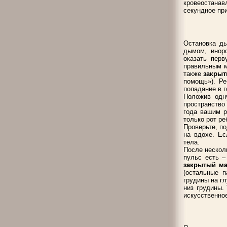
кровеостана
секундное при
Остановка ды
дымом, иноро
оказать перв
правильным м
также
закрыт
помощь»). Ре
попадание в г
Положив одну
пространство
года вашим р
только рот ре
Проверьте, по
на вдохе. Ес
тела.
После несколь
пульс есть –
закрытый ма
(остальные 
грудины на г
низ грудины.
искусственно