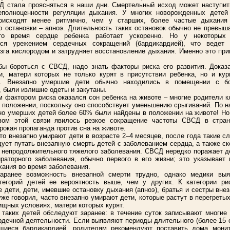
 стала проясняться в наши дни. Смертельный исход может наступит
неполноценности регуляции дыхания. У многих новорожденных детей
оисходят менее ритмично, чем у старших, более частые дыхания
о остановки – апноэ. Длительность таких остановок обычно не превыша
о время сердце ребенка работает ускоренно. Но у некоторых
тся урежением сердечных сокращений (бардикардией), что ведет
зга кислородом и затрудняет восстановление дыхания. Именно это при
бы бороться с СВСД, надо знать факторы риска его развития. Доказ
и, матери которых не только курят в присутствии ребенка, но и ку
и. Внезапно умершие дети обычно находились в помещении с б
, были излишне одеты и закутаны.
 фактором риска оказался сон ребенка на животе – многие родители к
м положении, поскольку оно способствует уменьшению срыгиваний. По 
но умерших детей более 60% были найдены в положении на животе! Н
твом этой связи явилось резкое сокращение частоты СВСД в стран
рокая пропаганда против сна на животе.
то внезапно умирают дети в возрасте 2–4 месяцев, после года такие сл
ует путать внезапную смерть детей с заболеванием сердца, а также с
 непродолжительного тяжелого заболевания. СВСД нередко поражает д
ираторного заболевания, обычно первого в его жизни; это указывает
хания во время заболевания.
заранее возможность внезапной смерти трудно, однако медики выя
тегорий детей ее вероятность выше, чем у других. К категории ри
 дети, дети, имевшие остановку дыхания (апноэ), братья и сестры вне
уже говорил, часто внезапно умирают дети, которые растут в перегрет
ищных условиях, матери которых курят.
 таких детей обследуют заранее: в течение суток записывают многие
рдечной деятельности. Если выявляют периоды длительного (более 15 с
щиеся бардикардией, родителям рекомендуют поставить дома монит