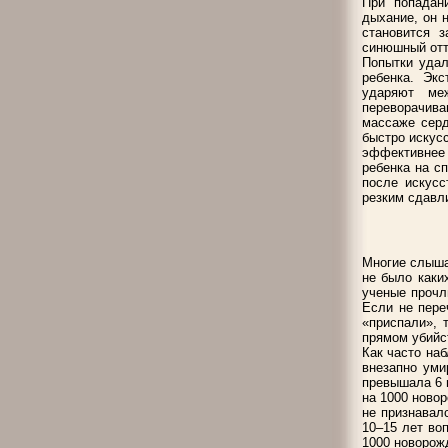
При попадан
дыхание, он 
становится 
синюшный отт
Попытки удал
ребенка. Эк
ударяют ме
переворачива
массаже серд
быстро искус
эффективнее 
ребенка на с
после искус
резким сдавл
Многие слышал
не было каки
ученые прочл
Если не пере
«приспали», 
прямом убийс
Как часто на
внезапно уми
превышала 6 
на 1000 ново
не признавал
10–15 лет воп
1000 новорож