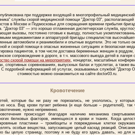
опубликована при поддержке входящей в многопрофильный медицинский
ника" службы скорой медицинской помощи "Доктор 03", располагающей
остов в Москве и Подмосковье для сокращения времени прибытия бригад
а. "Доктор 03" — это хорошо отлаженная диспетчерская служба, круглос
ющая вызовы, постоянно готовые к выезду, полностью укомплектованн
имыми медикаментами и аппаратурой бригады специалистов высочайшего
енные автомобили и реанимобили и опытные водители. Это не только о
ной и скорой помощи в опасных жизненных ситуациях и безопасная мед
тировка пациентов, в том числе доставка беременных женщин в роддом, 
нское сопровождение в дороге, в т.ч. массового выезда детей в лагеря 
ство скорой помощи на мероприятиях
, концертах, масштабных конфере
х, спортивных соревнованиях, выпускных балах и турслетах, а также в
. С подробной информацией об услугах, оказываемых службой "Доктор ОЗ
стоимостью можно ознакомиться на сайте doctor03.ru.
Кровотечение
етей, которые бы ни разу не порезались, не укололись, у которы
 из носа. Вид крови пугает ребенка (и еще больше – родителей), так ч
ровотечение, нужно непременно.
ровотечения происходит благодаря наличию механизма свертываемо
ногих белковых факторов, имеющихся в крови и тканях. Когда целос
 кровяные пластинки – тромбоциты и поврежденные клетки окружаю
елять особые вещества, запускающие целый каскад реакций. Описани
ло бы целую страницу, поэтому я не буду его здесь давать, но для н