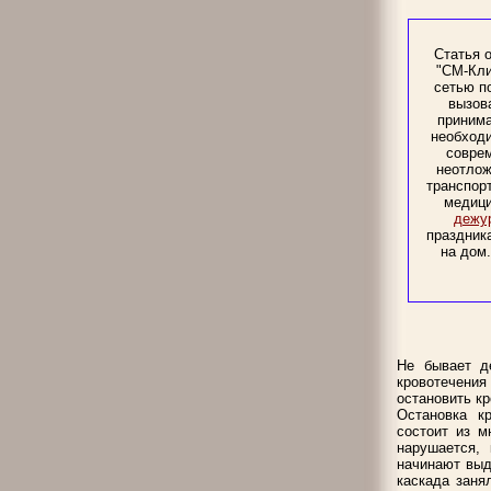
Статья 
"СМ-Кли
сетью п
вызов
принима
необход
соврем
неотлож
транспор
медици
дежур
праздника
на дом
Не бывает д
кровотечения
остановить к
Остановка к
состоит из м
нарушается,
начинают выд
каскада заня