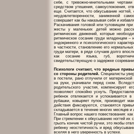
себе, с тревожно-мнительными чертами
средством утешения, самоуспокоения, от
еще. Считается, что обкусывание ногтей
неудовлетворенности, заниженной сам
совершает как бы наказывая себя и избавл
Раскачивания головой или туловищем при 
жесты у маленьких детей можно рассм
ритмических движений, которые необходи
ритмическое сосание груди младенцем – 
эндокринного и психологического характер
в частности, становлению его нормальных
груди матери, в ряде случаев долго впосл
как сосание языка, губ, воротнич
свидетельствующую о задержке созревания
Психологи считают, что вредные привы
со стороны родителей.
Специалисты увере
в постели, рано отлучили от материнской 
на руки, укачивали перед сном. Вследст
родительского участия, компенсирует ег
позволяют спокойно уснуть. Предоставл
ребенок отвлекается и успокаивается в
рубашки, ковыряет пупок, производит ма
действия фиксируются, становятся привы
складывается в течение многих месяцев и 
Главный вопрос нашего повествования: ка
При стремлении к обкусыванию ногтей их с
грызть кончик чистой ручки, это якобы отв
ребенку неэстетичность и вред обкусывани
вселяя в него уверенность в успехе.