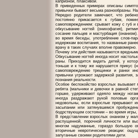
капризной, плаксивой.
В приведенных примерах описаны симпто
привычки бывают весьма разнообразны. На
Нередко родители замечают, что ребено
постоянно прикасается к губам, помин
самоповреждением: срывает кожу с губ и 
обкусывание ногтей (онихофагия), ритми
сосание пальцев и мастурбация (онанизм)
во время беседы, употребление слов-пара
издержкам воспитания, то названные ране
врачу в таких случаях вполне правомерно.
Почему эти действия называются вредными
Обкусывание ногтей иногда носит настольк
раны. Приходится видеть детей, у котор
тоньше и к тому же нарушается прикус (
самоповреждению трещинки и ранки ин
привычки угрожают задержкой развития, з
познания реальности.
Особое беспокойство взрослых вызывает м
ребята (мальчики и девочки в равной сте
горшке, удерживают одеяло между ногам
иногда раздражают рукой половые орга
недовольны, если взрослые прерывают их
засыпании или затянувшемся пробужден
бодрствующем состоянии – во время игры, 
В представлении взрослых онанизм у мал
распущенной, порочной личности или вы
многом надуманные, гораздо большую о
вторичные невротические реакции: ощущ
запуганные своими родителями дети.