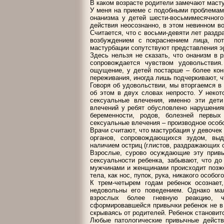
В каком возрасте родители замечают маст
У меня на приеме с подобными проблемам
онанизма у детей шести-восьмимесячного
действия неосознанно, в этом невинном во
Считается, что с восьми-девяти лет разд
возбуждением с покраснением лица, пот
мастурбации сопутствуют представления э
Здесь нельзя не сказать, что онанизм в 
сопровождается чувством удовольствия
ощущение, у детей постарше – более кон
переживания, иногда лишь подчеркивают, ч
Говоря об удовольствии, мы вторгаемся в
об этом в двух словах непросто. У неко
сексуальные влечения, именно эти дет
влечений у ребят обусловлено нарушения
беременности, родов, болезней первы
сексуальные влечения – производное особо
Врачи считают, что мастурбация у девоче
органов, сопровождающихся зудом, выд
наличием остриц (глистов, раздражающих 
Взрослые, сурово осуждающие эту привыч
сексуальности ребенка, забывают, что д
мужчинами и женщинами происходит позже
тела, как нос, пупок, рука, никакого особо
К трем-четырем годам ребенок осознает,
недовольны его поведением. Однако ма
взрослых более гневную реакцию, ч
сформировавшейся привычки ребенок не в 
скрываясь от родителей. Ребенок станови
Любые патологические привычные действ