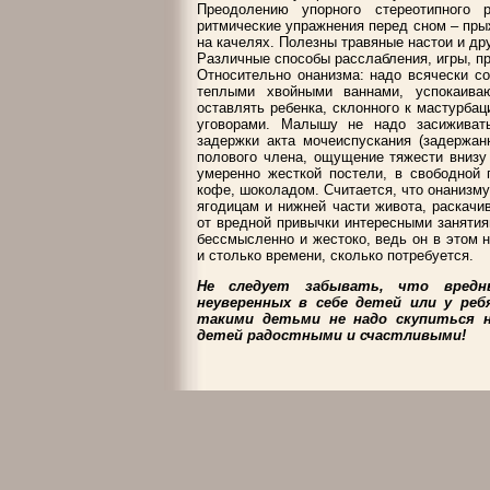
Преодолению упорного стереотипного р
ритмические упражнения перед сном – прыж
на качелях. Полезны травяные настои и др
Различные способы расслабления, игры, 
Относительно онанизма: надо всячески с
теплыми хвойными ваннами, успокаива
оставлять ребенка, склонного к мастурбац
уговорами. Малышу не надо засиживат
задержки акта мочеиспускания (задержан
полового члена, ощущение тяжести внизу
умеренно жесткой постели, в свободной 
кофе, шоколадом. Считается, что онанизму
ягодицам и нижней части живота, раскачив
от вредной привычки интересными занятия
бессмысленно и жестоко, ведь он в этом 
и столько времени, сколько потребуется.
Не следует забывать, что вредн
неуверенных в себе детей или у ре
такими детьми не надо скупиться на
детей радостными и счастливыми!