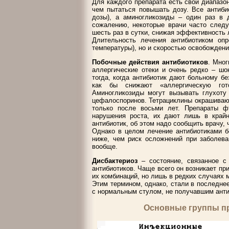
Для каждого препарата есть свой диапазон
чем пытаться повышать дозу. Все антиби
дозы), а аминогликозиды – один раз в 
сожалению, некоторые врачи часто след
шесть раз в сутки, снижая эффективность 
Длительность лечения антибиотиком оп
температуры), но и скоростью освобождени
Побочные действия антибиотиков
. Мног
аллергические отеки и очень редко – шо
тогда, когда антибиотик дают больному б
как бы снижают «аллергическую гото
Аминогликозиды могут вызывать глухоту 
цефалоспоринов. Тетрациклины окрашивают
только после восьми лет. Препараты ф
нарушения роста, их дают лишь в крайн
антибиотик, об этом надо сообщить врачу, 
Однако в целом лечение антибиотиками б
ниже, чем риск осложнений при заболева
вообще.
Дисбактериоз
– состояние, связанное с
антибиотиков. Чаще всего он возникает пр
их комбинаций, но лишь в редких случаях м
Этим термином, однако, стали в последнее
с нормальным стулом, не получавшим анти
Основные группы п