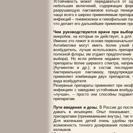
Устойчивость может передаваться от 
небольших включений, содержащих ферм
разрушающую лактамовое кольцо пеницил
чаще всего к широко применяемым препара
инфекций – пневмококки и гемофильная па
что делает его дальнейшее применение пр
Чем руководствуются врачи при выбор
микробов, на которые он действует, а дл
Именно это лежит в основе первоначальног
Антибиотики могут иметь более узкий 
возбудитель, лучше использовать препара
полезной флоры; им отдают предпочтение 
выбора). Но если ребенок недавно получ
препараты более широкого спектра, напри
(Аугментин и др.); в состав последне
бактериальную лактамазу, предупрежд
применяют комбинации двух препаратов, 
вида возбудителя.
Резервные препараты применяют при неэф
инфекциях с заведомо устойчивым возбудит
«лучше», – просто они способны подавит
препаратам.
Пути введения и дозы.
В России до после
давать в инъекциях. Опыт показывает
препаратами (принимаемыми внутрь), так 
Для маленьких детей очень удобны пр
возможность точного дозирования позвол
излишков.