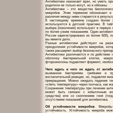
Антибиотики назначает врач, но уметь ор
родители не только могут, но и обязаны.
Антибиотики – это вещества биологичес
микробов. Этим термином обозначают и 
различия между ними стираются в результа
К настоящему времени создано более 2
используются в детской практике. В таб
выбора (поколения) используют в первую 
по более узким показаниям. Один антибио
России зарегистрировано их более 600), п
вы имеете дело.
Разные антибиотики действуют на раз
преодоления устойчивости микробов, кот
также расширяет выбор безопасного препара
Антибиотики различаются и по действию 
оболочку бактериальной клетки, макр
фторхинолоны подавляют фермент, необхо
Чего ждать и чего не ждать от антиб
вызванное бактериями, грибками и 
воспалительной реакции, но, подавляя жи
прекращения. Можно ожидать падения тем
«сбить температуру» через полчаса, как ж
Сохранение температуры при лечении анти
может быть связано с избыточным вос
средства) или со скоплением гноя (тог
отсутствием показаний для антибиотика.
Об устойчивости микробов
. Микробы
устойчивость. Устойчивость микроба мож