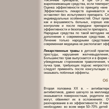
токсичные препараты, а при ОРЗ не
жаропонижающие средства, если температу
Оценка эффективности по принципу «мне п
Эффективность лекарств оценивается 
оставляют без испытуемого препарата. С
индивидуальных особенностей. Опыт прово
как и внушаемость больных, хорошо из
контролем и после передачи препарат
эффективности и безопасности препарата, 
Народные средства по такой методике н
дополнение к современным средствам, э
Лечение только народными средствам
современная медицина не располагает эф
Лекарственные травы
в детской практик
простуды, нарушения желчевыделения
Большинство трав выпускается и в форме 
убежденным сторонником траволечения, ч
пучка трав, требующих подчас непростог
следует применять после консультации с
оказывать побочные эффекты.
Об
Вторая половина ХХ в. – антибактер
антибиотиков, давно шагнуло за миллиар
оказывается поверхностным, родители не
могут, обвиняют их в осложнениях. О
разочарование в их эффективности. И тем
необходимо: во всем мире 50–70% детей 