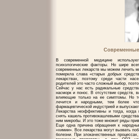
Современные 
В современной медицине использую
психологические факторы. Но шире все
современных лекарств мы можем лечить мн
померкла слава «старых добрых средств
лекарствах, поэтому среди части нас
родителей это часто сложный выбор, поэто
Сейчас у нас есть радикальные средства
насморк и понос. В отсутствие средств, 
влияющие только на ее симптомы. Но то
лечится и народными, тем более чт
фармацевтической индустрией и выпускают
Лекарства неэффективны и тогда, когда 
снять кашель противокашлевыми средствам
ним микробы. И это тоже множит ряды при
Еще одна причина обращения к народным
«химии». Все лекарства могут вызвать по
болезни. При злокачественных процессах,