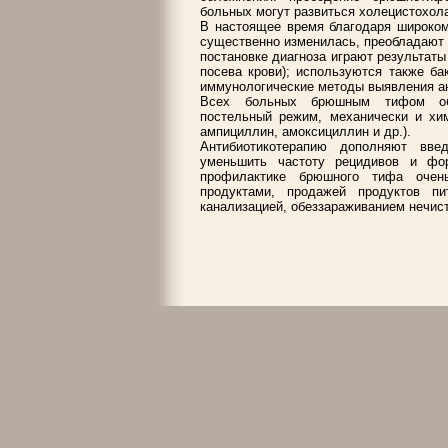
больных могут развиться холецистохола
В настоящее время благодаря широком
существенно изменилась, преобладают 
постановке диагноза играют результат
посева крови); используются также ба
иммунологические методы выявления ан
Всех больных брюшным тифом обяз
постельный режим, механически и хим
ампициллин, амоксициллин и др.).
Антибиотикотерапию дополняют вве
уменьшить частоту рецидивов и фор
профилактике брюшного тифа очен
продуктами, продажей продуктов пи
канализацией, обеззараживанием нечист