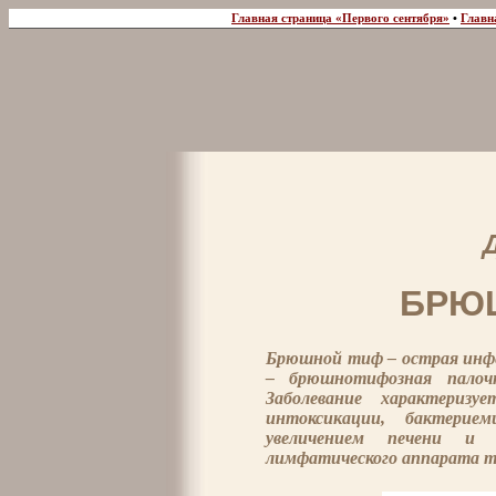
Главная страница «Первого сентября»
•
Главн
БРЮ
Брюшной тиф – острая инфе
– брюшнотифозная палоч
Заболевание характеризу
интоксикации, бактерие
увеличением печени и с
лимфатического аппарата т