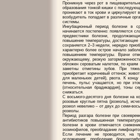
Проникнув через рот в пищеварительн
образования тонкой кишки с последующ
проникают в ток крови и циркулируют 
возбудитель попадает в различные орг
системы.
Инкубационный период болезни в с
начинается постепенно: появляются слаб
предвестники болезни, продолжающи
повышение температуры, достигающее к
сохраняется 2–3 недели, нередко прио
характерно более острое начало забол
повышением температуры. Врачи отм
окружающему, резкую заторможенность
обложен сероватым налетом, по краям 
заметны отметины зубов. При тяже
приобретает коричневый оттенок; живо
для маленьких детей), рвота. К конц
печень, пульс учащается, но при это
(относительная брадикардия), тоны с
снижаться.
С восьмого-десятого дня болезни на к
розовые круглые пятна (розеолы), исч
розеол невелико – от двух до семи-вос
розеолы.
Период разгара болезни при своеврем
антибиотиков повышенная температур
болезни в крови отмечается снижение
эозинофилов, преобладание лимфоцито
Если лечение не проводится, на т
осложнения: прободение брюшнотиф