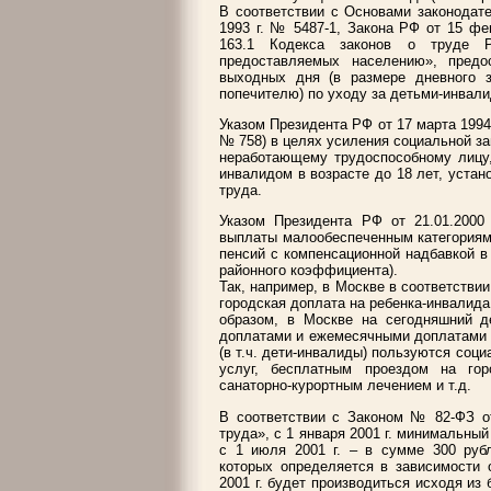
В соответствии с Основами законодат
1993 г. № 5487-1, Закона РФ от 15 фе
163.1 Кодекса законов о труде 
предоставляемых населению», предо
выходных дня (в размере дневного з
попечителю) по уходу за детьми-инвали
Указом Президента РФ от 17 марта 1994 
№ 758) в целях усиления социальной 
неработающему трудоспособному лицу
инвалидом в возрасте до 18 лет, уста
труда.
Указом Президента РФ от 21.01.200
выплаты малообеспеченным категориям
пенсий с компенсационной надбавкой в 
районного коэффициента).
Так, например, в Москве в соответстви
городская доплата на ребенка-инвалида 
образом, в Москве на сегодняшний д
доплатами и ежемесячными доплатами с
(в т.ч. дети-инвалиды) пользуются со
услуг, бесплатным проездом на гор
санаторно-курортным лечением и т.д.
В соответствии с Законом № 82-ФЗ о
труда», с 1 января 2001 г. минимальный
с 1 июля 2001 г. – в сумме 300 руб
которых определяется в зависимости 
2001 г. будет производиться исходя из