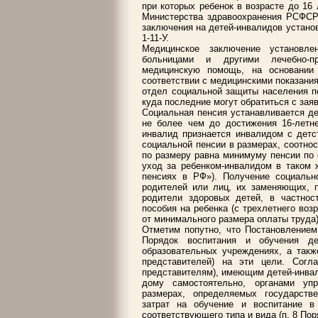
при которых ребенок в возрасте до 16
Министерства здравоохранения РСФСР 
заключения на детей-инвалидов устано
1-11-У.
Медицинское заключение установле
больницами и другими лечебно-пр
медицинскую помощь, на основании 
соответствии с медицинскими показания
отдел социальной защиты населения п
куда последние могут обратиться с заяв
Социальная пенсия устанавливается де
не более чем до достижения 16-летне
инвалид признается инвалидом с детст
социальной пенсии в размерах, соотно
по размеру равна минимуму пенсии по с
уход за ребенком-инвалидом в таком 
пенсиях в РФ»). Получение социальн
родителей или лиц, их заменяющих, п
родители здоровых детей, в частнос
пособия на ребенка (с трехлетнего во
от минимального размера оплаты труда)
Отметим попутно, что Постановлением
Порядок воспитания и обучения де
образовательных учреждениях, а такж
представителей) на эти цели. Согл
представителям), имеющим детей-инва
дому самостоятельно, органами уп
размерах, определяемых государст
затрат на обучение и воспитание в
соответствующего типа и вида (п. 8 Пор