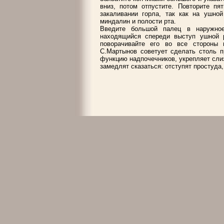
вниз, потом отпустите. Повторите пя
закаливании горла, так как на ушно
миндалин и полости рта.
Введите большой палец в наружное
находящийся спереди выступ ушной р
поворачивайте его во все стороны 
С.Мартынов советует сделать столь п
функцию надпочечников, укрепляет слиз
замедлят сказаться: отступят простуда,