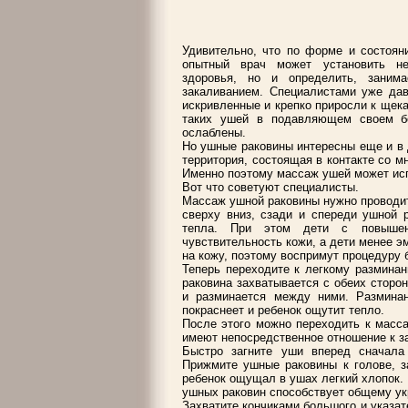
Удивительно, что по форме и состоя
опытный врач может установить не
здоровья, но и определить, заним
закаливанием. Специалистами уже дав
искривленные и крепко приросли к щека
таких ушей в подавляющем своем бо
ослаблены.
Но ушные раковины интересны еще и в 
территория, состоящая в контакте со м
Именно поэтому массаж ушей может исп
Вот что советуют специалисты.
Массаж ушной раковины нужно проводить
сверху вниз, сзади и спереди ушной 
тепла. При этом дети с повышен
чувствительность кожи, а дети менее э
на кожу, поэтому воспримут процедуру 
Теперь переходите к легкому размина
раковина захватывается с обеих сторон
и разминается между ними. Разминан
покраснеет и ребенок ощутит тепло.
После этого можно переходить к масс
имеют непосредственное отношение к з
Быстро загните уши вперед сначала
Прижмите ушные раковины к голове, за
ребенок ощущал в ушах легкий хлопок.
ушных раковин способствует общему ук
Захватите кончиками большого и указат