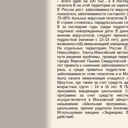
– всего один на 100 тыс., а в после
гепатита В на этой территории не зарег
В России рост заболеваемости вирусн
показатель заболеваемости составлял 21
70–80% больных вирусным гепатитом В 
В стране сложилась парадоксальная си
В за последние годы среди подрост
подлежат новорожденные дети. В данн
мнению вирусологов, следует признат
подростков (начиная с 13–14 лет), д
возможностей) иммунизацией новорожд
На отдельных территориях России (Св
Новосибирск, Ханты-Мансийский автон
пути решения проблемы, проведя перво
городе Верхняя Пышма Свердловской о
лет привела к снижению заболеваемости
раза, а среди привитых подростков
заболеваемости этим гепатитом и в Мос
была начата иммунизация учащихся с
Иркутске, где также за счет средств 
возрастных групп – 14 и 16 лет. В П
программа вакцинации школьников 1
программа за счет средств местн
осуществляется в Московской област
называемая «Школьная программа»
школьников, причем родители оплачив
Используемая вакцина «Энджерикс 
действий.