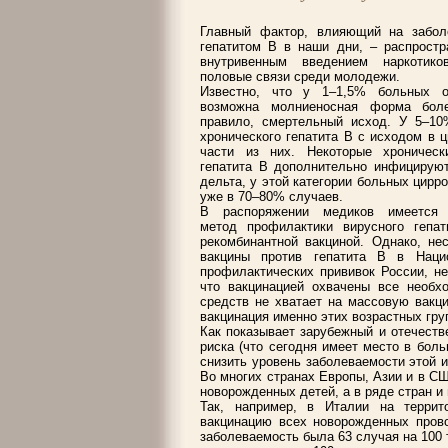
Главный фактор, влияющий на забол
гепатитом В в наши дни, – распростр
внутривенным введением наркотик
половые связи среди молодежи.
Известно, что у 1–1,5% больных 
возможна молниеносная форма бол
правило, смертельный исход. У 5–10
хронического гепатита В с исходом в ц
части из них. Некоторые хроническ
гепатита В дополнительно инфицируют
дельта, у этой категории больных цирр
уже в 70–80% случаев.
В распоряжении медиков имеется 
метод профилактики вирусного гепа
рекомбинантной вакциной. Однако, не
вакцины против гепатита В в Наци
профилактических прививок России, не
что вакцинацией охвачены все необ
средств не хватает на массовую вакци
вакцинация именно этих возрастных гру
Как показывает зарубежный и отечеств
риска (что сегодня имеет место в бол
снизить уровень заболеваемости этой и
Во многих странах Европы, Азии и в СШ
новорожденных детей, а в ряде стран и 
Так, например, в Италии на террит
вакцинацию всех новорожденных прово
заболеваемость была 63 случая на 100 т