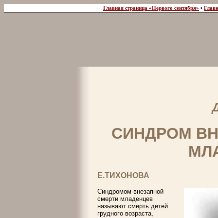
Главная страница «Первого сентября»
•
Главн
СИНДРОМ ВН
МЛ
Е.ТИХОНОВА
Синдромом внезапной
смерти младенцев
называют смерть детей
грудного возраста,