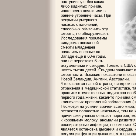
наступившую без каких-
либо видимых причин,
чаще всего ночью или в
ранние утренние часы. При
вскрытии умершего
никаких отклонений,
способных объяснить эту
смерть, не обнаруживают.
Исследования проблемы
синдрома внезапной
смерти младенцев
начались впервые на
Западе еще в 60-е годы,
они не перестают быть
актуальными и сегодня. Только в США 
шесть тысяч детей. Синдром занимает 
смертности. Высокие показатели внеза
Новой Зеландии, Англии, Австралии.
Что касается нашей страны, синдром в
отражения в медицинской статистике, та
практике отечественных педиатров воо
первого года жизни, какая-то причина с
клинических проявлений заболевания (н
Несмотря на усилия врачей всего мира,
остаются полностью неясными, тем не 
причинами ученые считают перегрев, м
к коровьему молоку, аномалии развития
респираторные инфекции, пневмонию. 
является остановка дыхания и сердца. 
регуляции функции дыхания, что привод