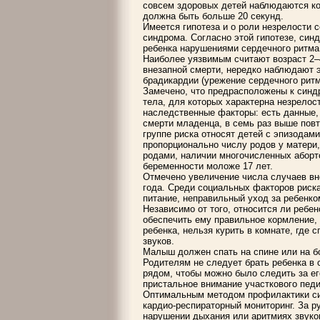
совсем здоровых детей наблюдаются ко
должна быть больше 20 секунд.
Имеется гипотеза и о роли незрелости 
синдрома. Согласно этой гипотезе, син
ребенка нарушениями сердечного ритма
Наиболее уязвимым считают возраст 2–
внезапной смерти, нередко наблюдают 
брадикардии (урежение сердечного ритм
Замечено, что предрасположены к синдр
тела, для которых характерна незрелос
наследственные факторы: есть данные, 
смерти младенца, в семь раз выше пов
группе риска относят детей с эпизодами
пропорционально числу родов у матери
родами, наличии многочисленных аборт
беременности моложе 17 лет.
Отмечено увеличение числа случаев вн
года. Среди социальных факторов риска
питание, неправильный уход за ребенко
Независимо от того, относится ли ребен
обеспечить ему правильное кормление, 
ребенка, нельзя курить в комнате, где 
звуков.
Малыш должен спать на спине или на бо
Родителям не следует брать ребенка в 
рядом, чтобы можно было следить за е
пристальное внимание участкового педи
Оптимальным методом профилактики си
кардио-респираторный мониторинг. За р
нарушении дыхания или аритмиях звуко