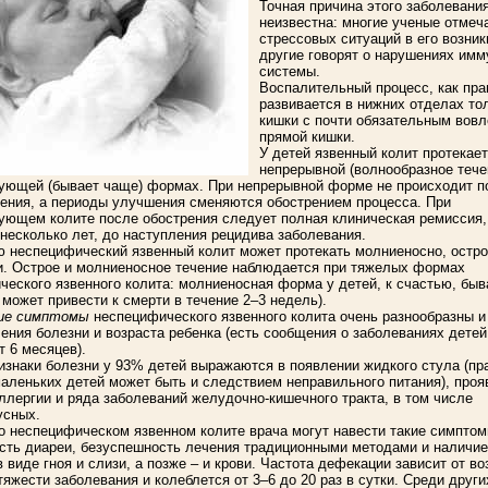
Точная причина этого заболевани
неизвестна: многие ученые отмеч
стрессовых ситуаций в его возник
другие говорят о нарушениях имм
системы.
Воспалительный процесс, как пра
развивается в нижних отделах то
кишки с почти обязательным вов
прямой кишки.
У детей язвенный колит протекает
непрерывной (волнообразное тече
ующей (бывает чаще) формах. При непрерывной форме не происходит п
ения, а периоды улучшения сменяются обострением процесса. При
ующем колите после обострения следует полная клиническая ремиссия,
несколько лет, до наступления рецидива заболевания.
ю неспецифический язвенный колит может протекать молниеносно, остро
и. Острое и молниеносное течение наблюдается при тяжелых формах
ческого язвенного колита: молниеносная форма у детей, к счастью, быв
 может привести к смерти в течение 2–3 недель).
кие симптомы
неспецифического язвенного колита очень разнообразны и 
ения болезни и возраста ребенка (есть сообщения о заболеваниях детей
т 6 месяцев).
изнаки болезни у 93% детей выражаются в появлении жидкого стула (пр
маленьких детей может быть и следствием неправильного питания), про
ллергии и ряда заболеваний желудочно-кишечного тракта, в том числе
усных.
о неспецифическом язвенном колите врача могут навести такие симптом
сть диареи, безуспешность лечения традиционными методами и наличие
 виде гноя и слизи, а позже – и крови. Частота дефекации зависит от во
тяжести заболевания и колеблется от 3–6 до 20 раз в сутки. Среди други