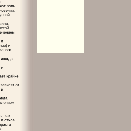
я
ают роль
новении,
унной
вило,
лстой
лечением
 в
ние) и
олного
 иногда
 и
ает крайне
зависят от
 в
авда,
явлением
ы, как
 в стуле
зраста
х