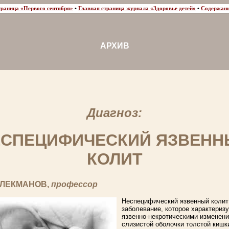
траница «Первого сентября»
•
Главная страница журнала «Здоровье детей»
•
Содержани
АРХИВ
Диагноз:
ЕСПЕЦИФИЧЕСКИЙ ЯЗВЕНН
КОЛИТ
 ЛЕКМАНОВ,
профессор
Неспецифический язвенный колит
заболевание, которое характериз
язвенно-некротическими изменен
слизистой оболочки толстой кишк