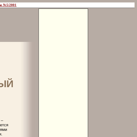
е №5/2001
ЫЙ
 –
уется
иями
и.