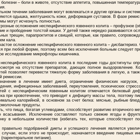
болезни – боли в животе, отсутствие аппетита, повышенная температур
ия.
ьном течении заболевания могут вовлекаться и другие органы и системы
ляются одышка, желтушность кожи, деформация суставов. В фазе ремис
омы могут исчезнуть полностью.
грозные осложнения неспецифического язвенного колита – профузное (о
ние и прободение толстой кишки. У детей также нередко развиваются ос
ьных трещин, парапроктитов и свищей, которые, как правило, сопровожд
ем кала.
частое осложнение неспецифического язвенного колита – дисбактериоз.
ся при любой форме, поэтому всем без исключения больным следует пр
ое исследование микрофлоры кишечника.
и
неспецифического язвенного колита в последние годы достигнуты оп
есмотря на отсутствие препаратов, дающих полное выздоровление. К
етей позволяет перевести тяжелую форму заболевания в легкую, а такж
й ремиссии.
начение в лечении имеет диета, ограничение физических нагрузок,
дения, инфекционных заболеваний, переутомления, психических стресс
тей с неспецифическим язвенным колитом отмечается белковый деф
лка при кровотечении, что приводит к дефициту массы тела, поэтому п
имально калорийной, в основном за счет белка: мясные, рыбные блюд
ломолочные продукты.
ь, что пища, богатая углеводами, способствует развитию вторичного м
 всасывания. Исключение составляют только свежие ягоды и фрукт
нку в небольшом количестве (избегать тех, которые способствуют п
 правильно подобранной диеты и успешного лечения является увели
В случае, если этого не происходит, назначается введение пищевых ин
 (парентеральное питание).