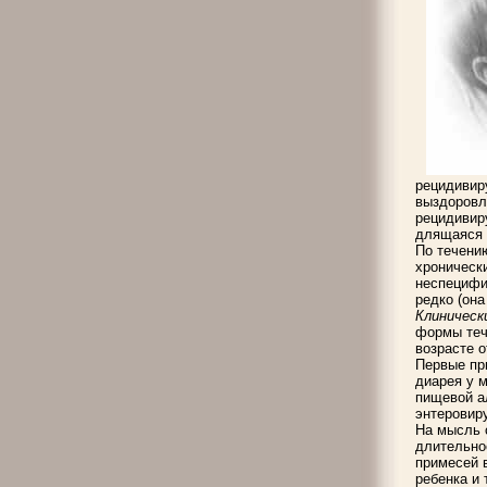
рецидивир
выздоровл
рецидивир
длящаяся 
По течени
хроническ
неспецифи
редко (она
Клиничес
формы теч
возрасте о
Первые пр
диарея у 
пищевой а
энтеровир
На мысль 
длительно
примесей в
ребенка и 