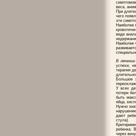
симптомов 
веса, анем
При длител
чего появ
эти симпт
Наиболее 
кровотече
виде анал
недержани
Наиболее 
развивает
специальн
В лечени
успехи, н
терапия д
длительно
Большое з
переохлаж
У всех де
потери бе
быть макс
яйца, кис
Нужно знат
нарушению
дают ребе
стула).
Критерием
ребенка. 
через вену