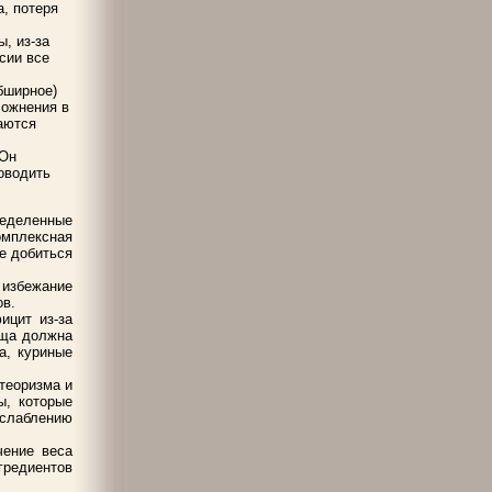
а, потеря
, из-за
сии все
бширное)
ложнения в
аются
 Он
оводить
ределенные
омплексная
е добиться
 избежание
ов.
ицит из-за
ища должна
а, куриные
етеоризма и
ы, которые
ослаблению
чение веса
гредиентов