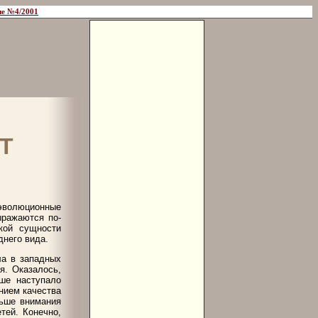
е №4/2001
Т
эволюционные
ыражаются по-
кой сущности
днего вида.
ла в западных
я. Оказалось,
ьше наступало
нием качества
льше внимания
тей. Конечно,