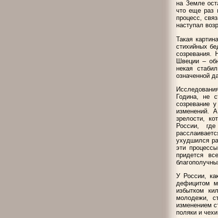
на Земле ост
что еще раз 
процесс, свя
наступал возр
Такая картин
стихийных бе
созревания. 
Швеции – обн
некая стаби
означенной д
Исследования
Година, не 
созревание у
изменений. А
зрелости, ко
России, гд
расслаиваетс
ухудшился ра
эти процессы
придется вс
благополучных
У России, ка
дефицитом ма
избытком ки
молодежи, с
изменением ст
поляки и чех