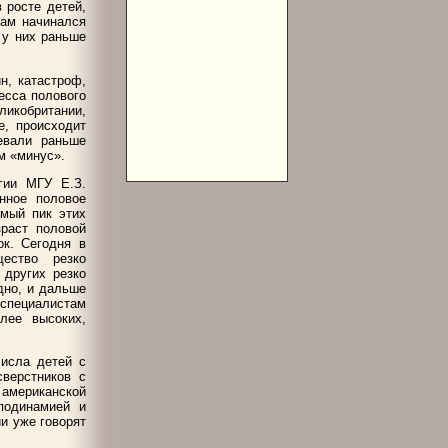
 росте детей,
там начинался
 у них раньше
н, катастроф,
есса полового
ликобритании,
е, происходит
евали раньше
м «минус».
огии МГУ Е.З.
нное половое
амый пик этих
зраст половой
ок. Сегодня в
ество резко
 других резко
дно, и дальше
 специалистам
лее высоких,
числа детей с
сверстников с
американской
подинамией и
ии уже говорят