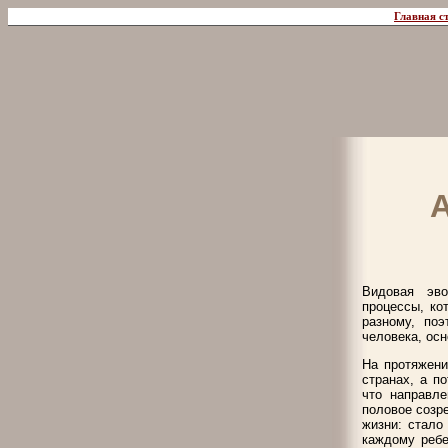
Главная с
Видовая эво
процессы, ко
разному, по
человека, осн
На протяжени
странах, а п
что направле
половое созр
жизни: стало
каждому ребе