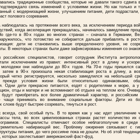
авались традиционные сообщества, которые не давали такого сдвига в
подтверждало связь изменений с условиями жизни. Но как только и 
занный с модернизацией жизни, улучшением питания, дети подрастали,
аст полового созревания.
а наблюдалась на протяжении всего века, за исключением периода вой
дствий, когда акселерация прекращалась, начиналось замедление проц
Но где-то в 80-х годах во многих странах – сначала в Германии, Ве
аружилось, что потомство не собирается дальше прибавлять в рост
лизация: дети не становились выше определенного уровня, не созр
аты. В некоторых странах были даже зафиксированы изменения со знако
 российских специалистов, говорит сотрудник Института антропол
стали исключением из правил: интенсивный рост в длину и ускоре
 молодежи они наблюдали до 80-х годов. На 70-е годы пришелся с
 затем в 90-х произошла некая стабилизация роста в длину, а во
торый четко регистрируется, несколько замедлился на небольшой ср
е прежде условия жизни были относительно одинаковыми, общ
я. Одни дети прекрасно питаются, ездят с родителями к морю, а у
цион, отцы и матери и не вспоминают об отдыхе на теплом юге. Очеви
 будут приобретать все более драматичный характер, и российским
е чаще принимать во внимание социальные факторы. Дети из бо
 слоев будут быстрее созревать, тянуться в рост.
к всегда, свой особый путь. В то время как у нас идет увеличение 
ссы тела, во всех цивилизованных странах растет количество их 
лограммов. Специалисты отмечают особое неблагополучие в среде 
тремительно набирающей вес. Проблему ожирения связывают с ги
руктуры питания, до чего россияне пока не дошли. Но об этой тенденц
и, которых захлестывает американский фаст-фуд.