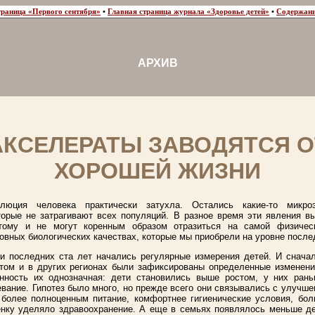
траница «Первого сентября»
•
Главная страница журнала «Здоровье детей»
•
Содержани
АРХИВ
АКСЕЛЕРАТЫ ЗАВОДЯТСЯ О
ХОРОШЕЙ ЖИЗНИ
люция человека практически затухла. Остались какие-то микро
торые не затрагивают всех популяций. В разное время эти явления в
этому и не могут коренным образом отразиться на самой физичес
овных биологических качествах, которые мы приобрели на уровне после
и последних ста лет начались регулярные измерения детей. И снача
отом и в других регионах были зафиксированы определенные изменени
нность их однозначная: дети становились выше ростом, у них ран
евание. Гипотез было много, но прежде всего они связывались с улучше
 более полноценным питание, комфортнее гигиенические условия, бо
нку уделяло здравоохранение. А еще в семьях появлялось меньше де