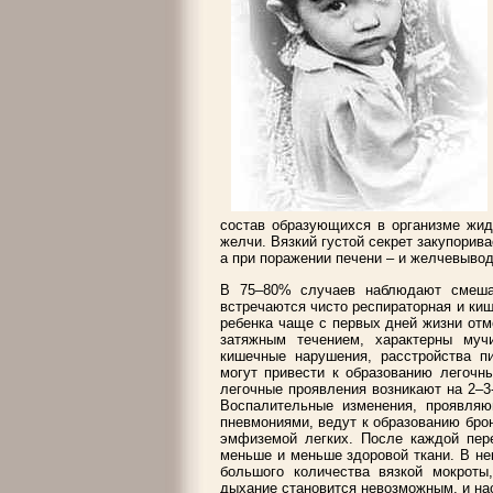
состав образующихся в организме жид
желчи. Вязкий густой секрет закупорив
а при поражении печени – и желчевыво
В 75–80% случаев наблюдают смеша
встречаются чисто респираторная и к
ребенка чаще с первых дней жизни от
затяжным течением, характерны муч
кишечные нарушения, расстройства п
могут привести к образованию легочны
легочные проявления возникают на 2–3
Воспалительные изменения, проявля
пневмониями, ведут к образованию брон
эмфиземой легких. После каждой пере
меньше и меньше здоровой ткани. В не
большого количества вязкой мокроты,
дыхание становится невозможным, и на