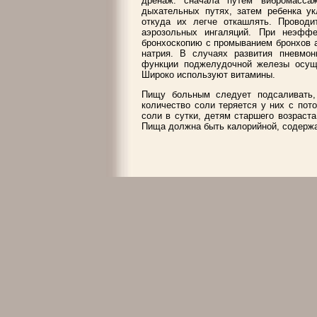
дренаж: сначала путем вибромасса
дыхательных путях, затем ребенка ук
откуда их легче откашлять. Проводи
аэрозольных ингаляций. При неэфф
бронхоскопию с промыванием бронхов 
натрия. В случаях развития пневмон
функции поджелудочной железы осущ
Широко используют витамины.
Пищу больным следует подсаливать,
количество соли теряется у них с пот
соли в сутки, детям старшего возраста
Пища должна быть калорийной, содержа