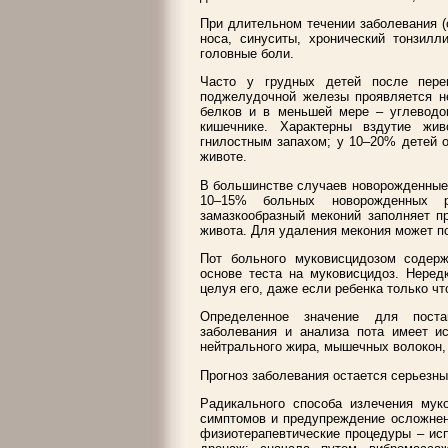
При длительном течении заболевания 
носа, синуситы, хронический тонзилл
головные боли.
Часто у грудных детей после пере
поджелудочной железы проявляется н
белков и в меньшей мере – углеводов
кишечнике. Характерны вздутие жив
гнилостным запахом; у 10–20% детей 
животе.
В большинстве случаев новорожденные 
10–15% больных новорожденных ра
замазкообразный меконий заполняет пр
живота. Для удаления мекония может по
Пот больного муковисцидозом содерж
основе теста на муковисцидоз. Неред
целуя его, даже если ребенка только чт
Определенное значение для поста
заболевания и анализа пота имеет и
нейтрального жира, мышечных волокон, 
Прогноз заболевания остается серьезны
Радикального способа излечения муко
симптомов и предупреждение осложнен
физиотерапевтические процедуры – ис