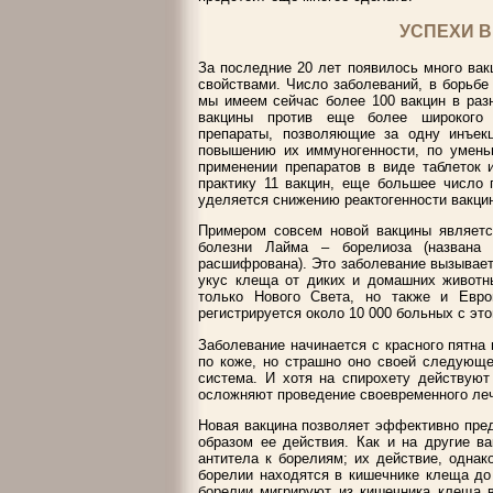
УСПЕХИ В
За последние 20 лет появилось много ва
свойствами. Число заболеваний, в борьбе
мы имеем сейчас более 100 вакцин в раз
вакцины против еще более широкого к
препараты, позволяющие за одну инъек
повышению их иммуногенности, по умень
применении препаратов в виде таблеток и
практику 11 вакцин, еще большее число 
уделяется снижению реактогенности вакцин
Примером совсем новой вакцины является
болезни Лайма – борелиоза (назван
расшифрована). Это заболевание вызывает
укус клеща от диких и домашних животны
только Нового Света, но также и Евро
регистрируется около 10 000 больных с это
Заболевание начинается с красного пятна
по коже, но страшно оно своей следующе
система. И хотя на спирохету действуют
осложняют проведение своевременного ле
Новая вакцина позволяет эффективно пред
образом ее действия. Как и на другие в
антитела к борелиям; их действие, однак
борелии находятся в кишечнике клеща до 
борелии мигрируют из кишечника клеща в