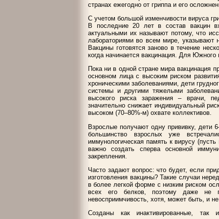
странах ежегодно от гриппа и его осложнен
С учетом большой изменчивости вируса гри
В последние 20 лет в состав вакцин в
актуальными их называют потому, что ис
лабораториями во всем мире, указывают 
Вакцины готовятся заново в течение неско
когда начинается вакцинация. Для Южного 
Пока ни в одной стране мира вакцинация п
основном лица с высоким риском развити
хроническими заболеваниями, дети грудного
системы и другими тяжелыми заболевани
высокого риска заражения – врачи, педа
значительно снижает индивидуальный риск
высоком (70–80%-м) охвате коллективов.
Взрослые получают одну прививку, дети 6–
большинство взрослых уже встречал
иммунологическая память к вирусу (пусть 
важно создать сперва основной иммун
закрепления.
Часто задают вопрос: что будет, если при
изготовления вакцины? Такие случаи неред
в более легкой форме с низким риском осл
всех его белков, поэтому даже не п
невосприимчивость, хотя, может быть, и н
Созданы как инактивированные, так 