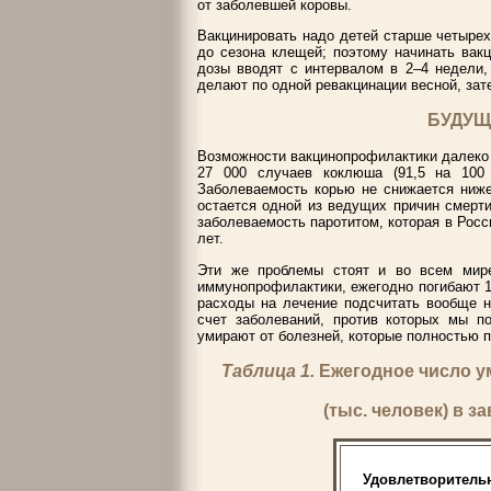
от заболевшей коровы.
Вакцинировать надо детей старше четырех
до сезона клещей; поэтому начинать вак
дозы вводят с интервалом в 2–4 недели,
делают по одной ревакцинации весной, зате
БУДУЩ
Возможности вакцинопрофилактики далеко н
27 000 случаев коклюша (91,5 на 100
Заболеваемость корью не снижается ниже
остается одной из ведущих причин смерт
заболеваемость паротитом, которая в Росс
лет.
Эти же проблемы стоят и во всем мире
иммунопрофилактики, ежегодно погибают 1
расходы на лечение подсчитать вообще н
счет заболеваний, против которых мы п
умирают от болезней, которые полностью п
Таблица 1.
Ежегодное число у
(тыс. человек) в з
Удовлетворитель