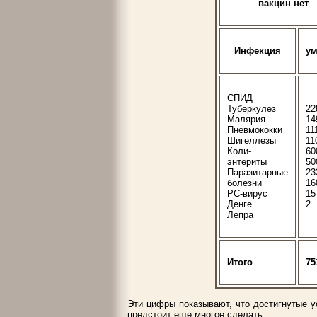
вакцин нет
Инфекция
ум
СПИД
Туберкулез
22
Малярия
14
Пневмококки
11
Шигеллезы
11
Коли-
60
энтериты
50
Паразитарные
23
болезни
16
РС-вирус
15
Денге
2
Лепра
Итого
75
Эти цифры показывают, что достигнутые у
предстоит еще многое сделать.