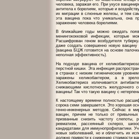
человека, заражая его. При укусе вакцини
антитела к борелиям, которые и воздейству
их миграции в слюнные железы, и тем са
эта вакцина пока что уникальна, она п
заражению человека борелиями.
В ближайшие годы можно ожидать появ
менингококковой инфекции, которые м
Расшифрован геном возбудителя туберку
даже создать совершенно новую вакцину 
(вакцина БЦЖ готовится на основе палочки
неполная эффективность).
На подходе вакцина от хеликобактериоз
перстной кишки. Эта инфекция распростран
в странах с низким гигиеническим уровнем
заражены хеликобактером, а в зрел
Хеликобактериоз излечивается антибак
снижающими кислотность желудочного с
вакцины! Так что такую вакцину с нетерпен
К настоящему времени полностью расшифр
сорока семи завершается. Это хорошая ос
генно-инженерных методов. Сейчас в ми
вакцин, причем не только от привычных
призванные снизить частоту слепоты, 
ревматизм, рассеянный склероз, шиз
кандидатами для иммунопрофилактики. Уче
новых заболеваний, но и облегчить их исп
должно привести к снижению стоимости вак