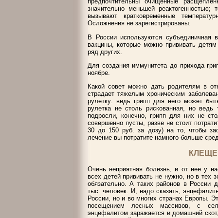
предпочтительны очищенные расщеплен
значительно меньшей реактогенностью; 
вызывают кратковременные температур
Осложнения не зарегистрированы.
В России используются субъединичная в
вакцины, которые можно прививать детям
ряд других.
Для создания иммунитета до прихода гри
ноябре.
Какой совет можно дать родителям в от
страдает тяжелым хроническим заболевани
рулетку: ведь грипп для него может быт
рулетка не столь рискованная, но ведь
подросли, конечно, грипп для них не ст
совершенно пусты, разве не стоит потрати
30 до 150 руб. за дозу) на то, чтобы за
лечение вы потратите намного больше сред
КЛЕЩЕ
Очень неприятная болезнь, и от нее у н
всех детей прививать не нужно, но в тех 
обязательно. А таких районов в России 
тыс. человек. И, надо сказать, энцефалит
России, но и во многих странах Европы. Э
посещением лесных массивов, с сель
энцефалитом заражается и домашний скот,