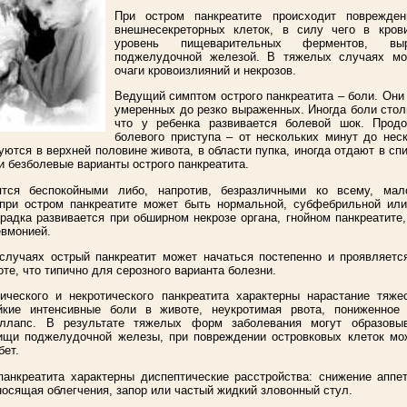
При остром панкреатите происходит поврежден
внешнесекреторных клеток, в силу чего в кров
уровень пищеварительных ферментов, выр
поджелудочной железой. В тяжелых случаях мог
очаги кровоизлияний и некрозов.
Ведущий симптом острого панкреатита – боли. Они 
умеренных до резко выраженных. Иногда боли стол
что у ребенка развивается болевой шок. Продо
болевого приступа – от нескольких минут до неск
ются в верхней половине живота, в области пупка, иногда отдают в сп
и безболевые варианты острого панкреатита.
ятся беспокойными либо, напротив, безразличными ко всему, мал
при остром панкреатите может быть нормальной, субфебрильной ил
радка развивается при обширном некрозе органа, гнойном панкреатите
евмонией.
случаях острый панкреатит может начаться постепенно и проявляет
те, что типично для серозного варианта болезни.
ического и некротического панкреатита характерны нарастание тяже
ойкие интенсивные боли в животе, неукротимая рвота, пониженное 
оллапс. В результате тяжелых форм заболевания могут образовыв
ищи поджелудочной железы, при повреждении островковых клеток мо
бет.
панкреатита характерны диспептические расстройства: снижение аппет
носящая облегчения, запор или частый жидкий зловонный стул.