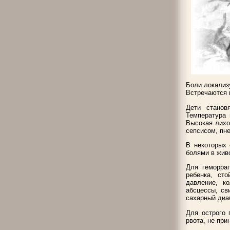
Боли локализу
Встречаются 
Дети станов
Температура 
Высокая лихо
сепсисом, пн
В некоторых 
болями в живо
Для геморраг
ребенка, ст
давление, к
абсцессы, св
сахарный диа
Для острого 
рвота, не при