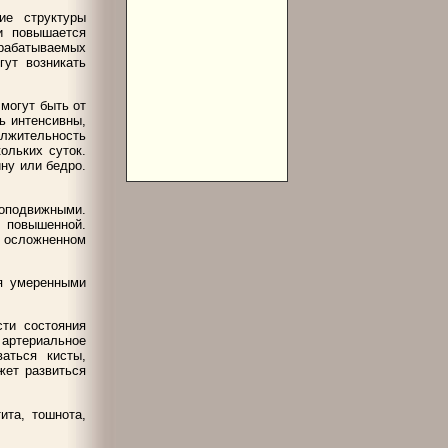
ие структуры
и повышается
абатываемых
ут возникать
могут быть от
ь интенсивны,
лжительность
ольких суток.
ину или бедро.
оподвижными.
и повышенной.
, осложненном
ся умеренными
сти состояния
артериальное
аться кисты,
жет развиться
ита, тошнота,