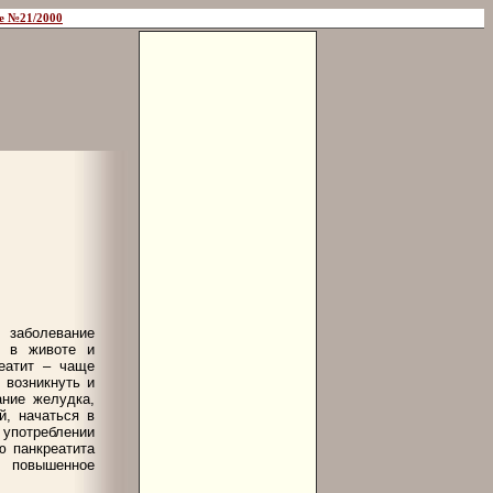
е №21/2000
 заболевание
и в животе и
еатит – чаще
 возникнуть и
ание желудка,
й, начаться в
 употреблении
ю панкреатита
 повышенное