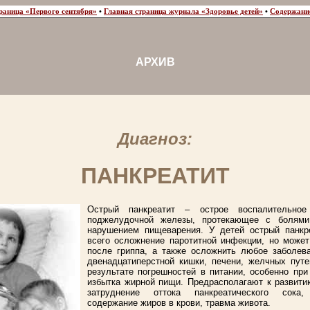
раница «Первого сентября»
•
Главная страница журнала «Здоровье детей»
•
Содержани
АРХИВ
Диагноз:
ПАНКРЕАТИТ
Острый панкреатит – острое воспалительное
поджелудочной железы, протекающее с болям
нарушением пищеварения. У детей острый панкр
всего осложнение паротитной инфекции, но может
после гриппа, а также осложнить любое заболев
двенадцатиперстной кишки, печени, желчных путе
результате погрешностей в питании, особенно при
избытка жирной пищи. Предрасполагают к развити
затруднение оттока панкреатического сока,
содержание жиров в крови, травма живота.