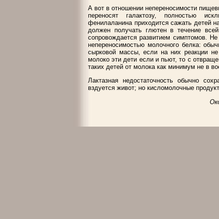
А вот в отношении непереносимости пищевы
переносят галактозу, полностью иск
фенилаланина приходится сажать детей н
должен получать глютен в течение всей
сопровождается развитием симптомов. Не
непереносимостью молочного белка: обыч
сырковой массы, если на них реакции не
молоко эти дети если и пьют, то с отвраще
таких детей от молока как минимум не в вос
Лактазная недостаточность обычно сохр
вздуется живот; но кисломолочные продукты
Ок