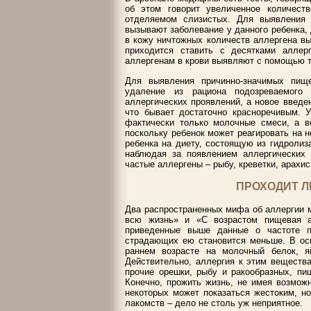
об этом говорит увеличенное количест
отделяемом слизистых. Для выявления п
вызывают заболевание у данного ребенка,
в кожу ничтожных количеств аллергена в
приходится ставить с десятками аллер
аллергенам в крови выявляют с помощью 
Для выявления причинно-значимых пищ
удаление из рациона подозреваемого
аллергических проявлений, а новое введен
что бывает достаточно красноречивым. У
фактически только молочные смеси, а во
поскольку ребенок может реагировать на н
ребенка на диету, состоящую из гидролиз
наблюдая за появлением аллергических
частые аллергены – рыбу, креветки, арахис,
ПРОХОДИТ Л
Два распространенных мифа об аллергии 
всю жизнь» и «С возрастом пищевая а
приведенные выше данные о частоте п
страдающих ею становится меньше. В осн
раннем возрасте на молочный белок, я
Действительно, аллергия к этим вещества
прочие орешки, рыбу и ракообразных, пи
Конечно, прожить жизнь, не имея возмож
некоторых может показаться жестоким, н
лакомств – дело не столь уж неприятное.