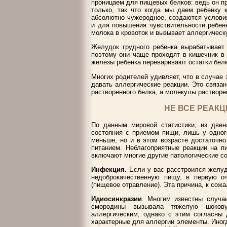
проницаем для пищевых белков: ведь он пр
только, так что когда мы даем ребенку 
абсолютно чужеродное, создаются условия
и для повышения чувствительности ребен
молока в кровоток и вызывает аллергическ
Желудок грудного ребенка вырабатывает
поэтому они чаще проходят в кишечник в
железы ребенка переваривают остатки бел
Многих родителей удивляет, что в случае
давать аллергические реакции. Это связан
растворенного белка, а молекулы растворе
НЕ ВСЕ РЕАКЦ
По данным мировой статистики, из двен
состояния с приемом пищи, лишь у одног
меньше, но и в этом возрасте достаточно
питанием. Неблагоприятные реакции на п
включают многие другие патологические со
Инфекция.
Если у вас расстроился желуд
недоброкачественную пищу, в первую о
(пищевое отравление). Эта причина, к сож
Идиосинкразии
. Многим известны случа
смородины вызывала тяжелую шокову
аллергическим, однако с этим согласны 
характерные для аллергии элементы. Иног