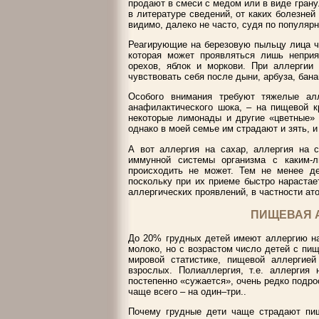
продают в смеси с медом или в виде грану
в литературе сведений, от каких болезней
видимо, далеко не часто, судя по популярн
Реагирующие на березовую пыльцу лица ч
которая может проявляться лишь непри
орехов, яблок и моркови. При аллергии
чувствовать себя после дыни, арбуза, бана
Особого внимания требуют тяжелые алл
анафилактического шока, – на пищевой к
некоторые лимонады и другие «цветные» 
однако в моей семье им страдают и зять, и
А вот аллергия на сахар, аллергия на 
иммунной системы организма с каким-
происходить не может. Тем не менее де
поскольку при их приеме быстро нарастае
аллергических проявлений, в частности ат
ПИЩЕВАЯ А
До 20% грудных детей имеют аллергию на
молоко, но с возрастом число детей с пищ
мировой статистике, пищевой аллергие
взрослых. Полиаллергия, т.е. аллергия 
постепенно «сужается», очень редко подро
чаще всего – на один–три..
Почему грудные дети чаще страдают пищ