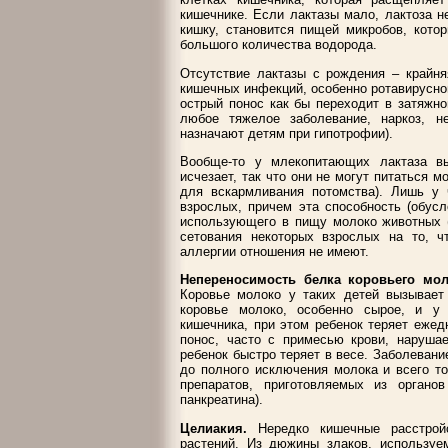
кишечнике. Если лактазы мало, лактоза н
кишку, становится пищей микробов, кот
большого количества водорода.
Отсутствие лактазы с рождения – крайня
кишечных инфекций, особенно ротавирусно
острый понос как бы переходит в затяжн
любое тяжелое заболевание, наркоз, не
назначают детям при гипотрофии).
Вообще-то у млекопитающих лактаза в
исчезает, так что они не могут питаться 
для вскармливания потомства). Лишь у 
взрослых, причем эта способность (обус
использующего в пищу молоко животных (
сетования некоторых взрослых на то, ч
аллергии отношения не имеют.
Непереносимость белка коровьего мол
Коровье молоко у таких детей вызывает 
коровье молоко, особенно сырое, и у
кишечника, при этом ребенок теряет ежед
понос, часто с примесью крови, нарушае
ребенок быстро теряет в весе. Заболевани
до полного исключения молока и всего то
препаратов, приготовляемых из органов
панкреатина).
Целиакия.
Нередко кишечные расстройс
растений. Из дюжины злаков, используе