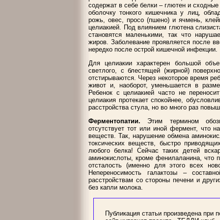
содержат в себе белки – глютен и сходные
оболочку тонкого кишечника у лиц, обл
рожь, овес, просо (пшено) и ячмень, кле
целиакией. Под влиянием глютена слизиста
становятся маленькими, так что наруша
жиров. Заболевание проявляется после вв
нередко после острой кишечной инфекции.
Для целиакии характерен большой объе
светлого, с блестящей (жирной) поверхн
отстирываются. Через некоторое время реб
живот и, наоборот, уменьшается в разм
Ребенок с целиакией часто не переносит
целиакия протекает спокойнее, обусловли
расстройства стула, но во много раз повыш
Ферментопатии.
Этим термином обозна
отсутствует тот или иной фермент, что 
веществ. Так, нарушение обмена аминоки
токсических веществ, быстро приводящи
любого белка! Сейчас таких детей вск
аминокислоты, кроме фенилаланина, что 
отсталость (именно для этого всех нов
Непереносимость галактозы – составн
расстройствам со стороны печени и други
без капли молока.
Публикация статьи произведена при 