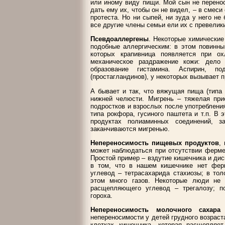
или иному виду пищи. Мой сын не перено
дать ему их, чтобы он не видел, – в смеси
протеста. Но ни сыпей, ни зуда у него не
все другие члены семьи ели их с превели
Псевдоаллергены
. Некоторые химические
подобные аллергическим: в этом повинны
которых крапивница появляется при о
механическое раздражение кожи: дело
образование гистамина. Аспирин, по
(простагландинов), у некоторых вызывает 
А бывает и так, что вяжущая пища (типа
нижней челюсти. Мигрень – тяжелая прис
подростков и взрослых после употреблени
типа рокфора, гусиного паштета и т.п. В
продуктах полиаминных соединений, з
заканчиваются мигренью.
Непереносимость пищевых продуктов
,
может наблюдаться при отсутствии ферме
Простой пример – вздутие кишечника и ди
в том, что в нашем кишечнике нет фер
углевод – тетрасахарида стахиозы; в то
этом много газов. Некоторые люди не 
расщепляющего углевод – трегалозу; по
гороха.
Непереносимость молочного сахара
непереносимости у детей грудного возраст
клетках кишечника, которая расщепляе