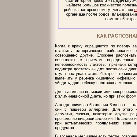
сайт интернет проекта «ТЕДДИ-клуб»
найдете большое количество полезны
ребенка, которые помогут узнать про
с
организма после родов, планирование
поможет быстро 
КАК РАСПОЗН
Когда к врачу обращаются по поводу за
отличить аллергическое заболевание 
совершенно другие. Сложнее распознать
связывают с приемом определенных
непереносимость лактозы, признаки кото
педиатра достаточны для постановки диаг
стула наступает столь быстро, что многи
вылечить у ребенка кишечную инфекцию и
убедить, дав ребенку полстакана молока –
Для выявления целиакии или непереносимо
к элиминационной диете, но при этих фор
А когда причина обращения больного – ал
они с пищевой аллергией. Для этого к
дерматит, экзема, некоторые другие ре
проявление пищевой аллергии. Но аллергия
при астматических проявлениях врач 
продуктов.
В арсенале медицины есть тесты, говорящ