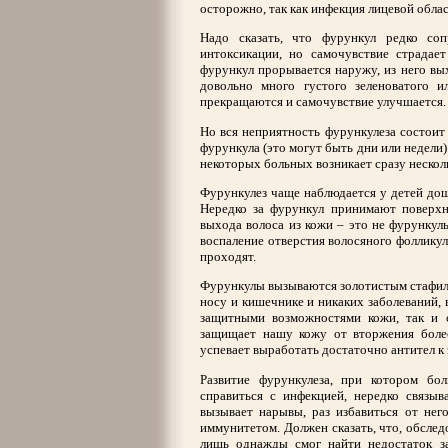
осторожно, так как инфекция лицевой обла
Надо сказать, что фурункул редко со
интоксикации, но самочувствие страдает
фурункул прорывается наружу, из него вых
довольно много густого зеленоватого и
прекращаются и самочувствие улучшается.
Но вся неприятность фурункулеза состоит 
фурункула (это могут быть дни или недели)
некоторых больных возникает сразу нескол
Фурункулез чаще наблюдается у детей дош
Нередко за фурункул принимают поверхн
выхода волоса из кожи – это не фурункул
воспаление отверстия волосяного фолликул
проходят.
Фурункулы вызываются золотистым стафило
носу и кишечнике и никаких заболеваний, в
защитными возможностями кожи, так и с
защищает нашу кожу от вторжения боле
успевает выработать достаточно антител к
Развитие фурункулеза, при котором бо
справиться с инфекцией, нередко связы
вызывает нарывы, раз избавиться от него
иммунитетом. Должен сказать, что, обслед
лишь однажды смог найти недостаток з