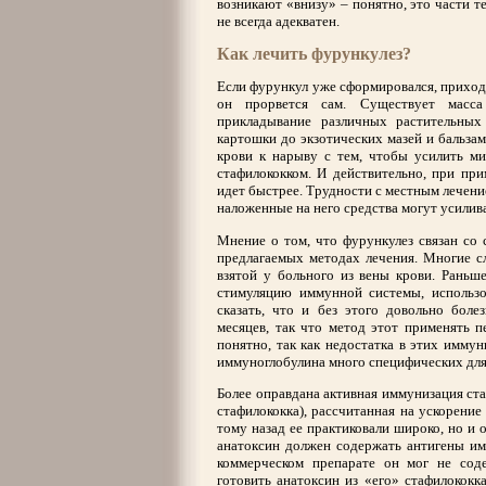
возникают «внизу» – понятно, это части т
не всегда адекватен.
Как лечить фурункулез?
Если фурункул уже сформировался, приходит
он прорвется сам. Существует масса
прикладывание различных растительны
картошки до экзотических мазей и бальзам
крови к нарыву с тем, чтобы усилить ми
стафилококком. И действительно, при пр
идет быстрее. Трудности с местным лечение
наложенные на него средства могут усилива
Мнение о том, что фурункулез связан со
предлагаемых методах лечения. Многие 
взятой у больного из вены крови. Раньше
стимуляцию иммунной системы, использо
сказать, что и без этого довольно боле
месяцев, так что метод этот применять п
понятно, так как недостатка в этих иммунн
иммуноглобулина много специфических для 
Более оправдана активная иммунизация с
стафилококка), рассчитанная на ускорение
тому назад ее практиковали широко, но и о
анатоксин должен содержать антигены име
коммерческом препарате он мог не сод
готовить анатоксин из «его» стафилококк