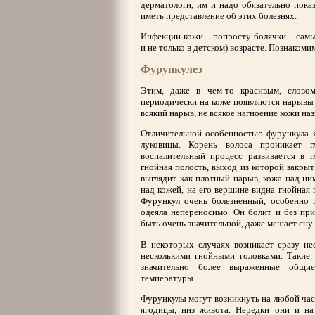
дерматологи, им и надо обязательно пока
иметь представление об этих болезнях.
Инфекции кожи – попросту болячки – самые
и не только в детском) возрасте. Познакоми
Фурункулез
Этим, даже в чем-то красивым, словом
периодически на коже появляются нарывы
всякий нарыв, не всякое нагноение кожи н
Отличительной особенностью фурункула я
луковицы. Корень волоса проникает 
воспалительный процесс развивается в г
гнойная полость, выход из которой закр
выглядит как плотный нарыв, кожа над ним
над кожей, на его вершине видна гнойная 
Фурункул очень болезненный, особенно 
одеяла непереносимо. Он болит и без при
быть очень значительной, даже мешает сну.
В некоторых случаях возникает сразу не
несколькими гнойными головками. Такие
значительно более выраженные общие
температуры.
Фурункулы могут возникнуть на любой част
ягодицы, низ живота. Нередки они и на