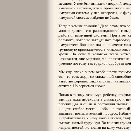
месяцев. У нее был выявлен «поздний имму
иммунной системы, что и проявлялось не
иммунная система у нее «созрела», и фур
иммунной системе найдено не было.
Тогда в чем же причина? Дело в том, что з
многие десятки его разновидностей с вы
действия иммунной системы. При этом с
больного, которые затрудняют выработк
иммунитета большое значение имеют моле
групповую принадлежность лимфоцитов, т
крови. Но если у человека всего четы
называется, «не меряно», т.е. практическ
(именно поэтому так трудно подобрать дон
Мы еще плохо знаем особенности взаимод
то, что есть люди со сниженной способн
известно хорошо. Так, например, на введе
антител. Но вернемся к коже.
Попав к такому «своему» ребенку, стафил
там, где кожа переходит в слизистую и и
ребенка; да и он не в состоянии вызвать
«ищет» слабое место – обычно готовый
вызывает воспалительный процесс. Избавл
«нарабатывает» к нему мало антител, стаф
вызвать новый фурункул. Во многих случаях
неприятностей, но, попав на кожу «своем