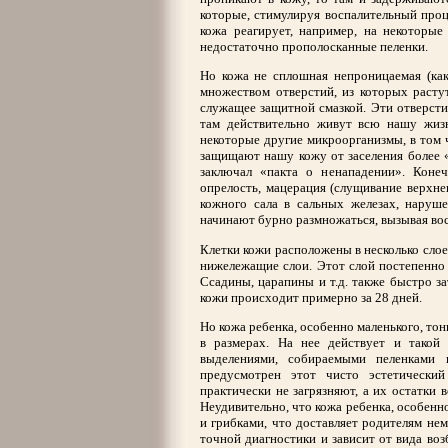
которые, стимулируя воспалительный проце
кожа реагирует, например, на некоторые
недостаточно прополосканные пеленки.
Но кожа не сплошная непроницаемая (как
множеством отверстий, из которых растут
служащее защитной смазкой. Эти отверсти
там действительно живут всю нашу жизн
некоторые другие микроорганизмы, в том ч
защищают нашу кожу от заселения более 
заключал «пакта о ненападении». Коне
опрелость, мацерация (слущивание верхне
кожного сала в сальных железах, наруше
начинают бурно размножаться, вызывая вос
Клетки кожи расположены в несколько слое
нижележащие слои. Этот слой постепенно 
Ссадины, царапины и т.д. также быстро з
кожи происходит примерно за 28 дней.
Но кожа ребенка, особенно маленького, тон
в размерах. На нее действует и такой 
выделениями, собираемыми пеленками 
предусмотрен этот чисто эстетическ
практически не загрязняют, а их остатки 
Неудивительно, что кожа ребенка, особенн
и грибками, что доставляет родителям не
точной диагностики и зависит от вида во