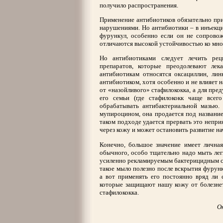
получило распространения.
Применение антибиотиков обязательно пр
нарушениями. Но антибиотики – в инъекция
фурункул, особенно если он не сопрово
отличаются высокой устойчивостью ко мно
Но антибиотиками следует лечить рец
препаратов, которые преодолевают лек
антибиотикам относятся оксациллин, лин
антибиотиком, хотя особенно и не влияет 
от «назойливого» стафилококка, а для пре
его семьи (где стафилококк чаще всего
обрабатывать антибактериальной мазью.
мупироцином, она продается под название
таком подходе удается прервать это непри
через кожу и может остановить развитие н
Конечно, большое значение имеет личная
обычного, особо тщательно надо мыть лег
усиленно рекламируемым бактерицидным со
такое мыло полезно после вскрытия фурунку
а вот применять его постоянно вряд ли 
которые защищают нашу кожу от болезнет
стафилококка.
О