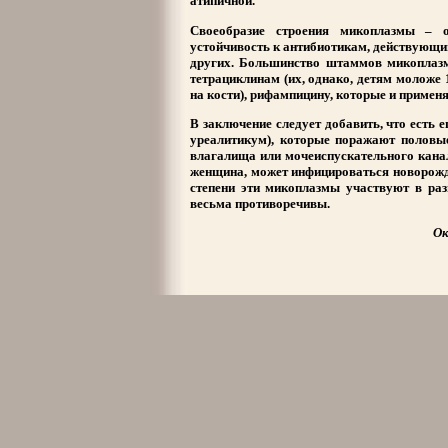
атипичной.
Своеобразие строения микоплазмы – о
устойчивость к антибиотикам, действующи
других. Большинство штаммов микоплазм
тетрациклинам (их, однако, детям моложе 
на кости), рифампицину, которые и примен
В заключение следует добавить, что есть
уреалитикум), которые поражают половы
влагалища или мочеиспускательного кана
женщина, может инфицироваться новорожд
степени эти микоплазмы участвуют в раз
весьма противоречивы.
Ок