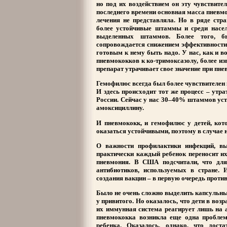
но под их воздействием он эту чувствите
последнего времени основная масса пневм
лечения не представляла. Но в ряде стр
более устойчивые штаммы и среди насел
выделенных штаммов. Более того, б
сопровождается снижением эффективности 
готовым к нему быть надо. У нас, как и в
пневмококков к ко-тримоксазолу, более из
препарат утрачивает свое значение при пн
Гемофилюс всегда был более чувствителен 
И здесь происходит тот же процесс – утра
России. Сейчас у нас 30–40% штаммов уст
амоксициллину.
И пневмококк, и гемофилюс у детей, ко
оказаться устойчивыми, поэтому в случае 
О важности профилактики инфекций, вы
практически каждый ребенок переносит их 
пневмония. В США подсчитали, что для 
антибиотиков, используемых в стране.
создания вакцин – в первую очередь проти
Было не очень сложно выделить капсульны
у привитого. Но оказалось, что дети в воз
их иммунная система реагирует лишь на 
пневмококка возникла еще одна проблем
ребенка. Оказалось, однако, что дост