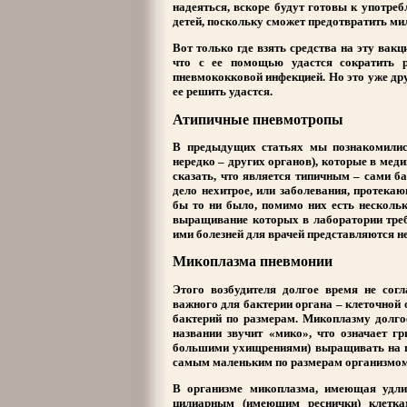
надеяться, вскоре будут готовы к употре
детей, поскольку сможет предотвратить ми
Вот только где взять средства на эту вак
что с ее помощью удастся сократить р
пневмококковой инфекцией. Но это уже дру
ее решить удастся.
Атипичные пневмотропы
В предыдущих статьях мы познакомилис
нередко – других органов), которые в мед
сказать, что является типичным – сами б
дело нехитрое, или заболевания, протека
бы то ни было, помимо них есть нескольк
выращивание которых в лаборатории тре
ими болезней для врачей представляются 
Микоплазма пневмонии
Этого возбудителя долгое время не согл
важного для бактерии органа – клеточной
бактерий по размерам. Микоплазму долгое
названии звучит «мико», что означает гр
большими ухищрениями) выращивать на п
самым маленьким по размерам организмом
В организме микоплазма, имеющая удли
цилиарным (имеющим реснички) клетка