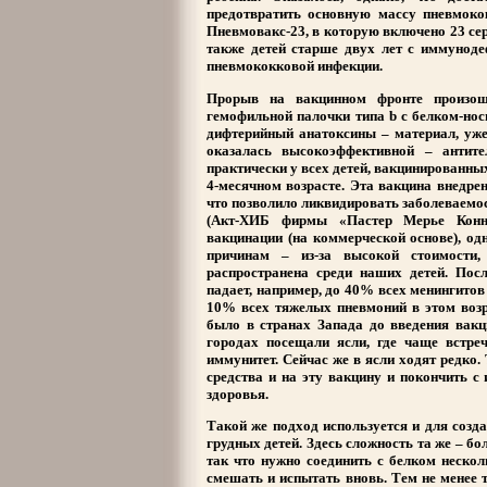
предотвратить основную массу пневмоко
Пневмовакс-23, в которую включено 23 се
также детей старше двух лет с иммуно
пневмококковой инфекции.
Прорыв на вакцинном фронте произоше
гемофильной палочки типа b с белком-нос
дифтерийный анатоксины – материал, уже
оказалась высокоэффективной – антите
практически у всех детей, вакцинированных 
4-месячном возрасте. Эта вакцина внедре
что позволило ликвидировать заболеваемос
(Акт-ХИБ фирмы «Пастер Мерье Конно
вакцинации (на коммерческой основе), од
причинам – из-за высокой стоимости,
распространена среди наших детей. Посл
падает, например, до 40% всех менингитов 
10% всех тяжелых пневмоний в этом возр
было в странах Запада до введения вакци
городах посещали ясли, где чаще встр
иммунитет. Сейчас же в ясли ходят редко.
средства и на эту вакцину и покончить с
здоровья.
Такой же подход используется и для созд
грудных детей. Здесь сложность та же – 
так что нужно соединить с белком нескол
смешать и испытать вновь. Тем не менее т