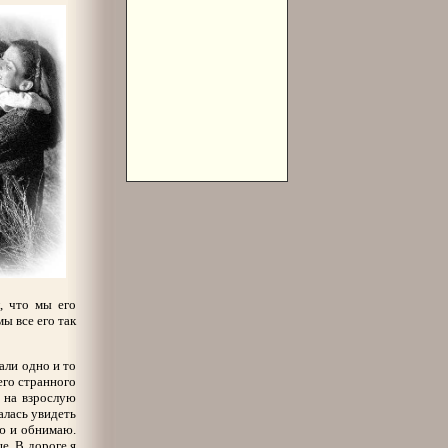
, что мы его
ы все его так
али одно и то
его странного
т на взрослую
алась увидеть
ую и обнимаю.
е. В дороге я