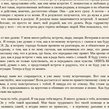
о них, представляю себе, как они меня встретят. С нежностью и любовью 
 вот такая, переполненная любовью к своим родным, я попадаю в их объяти
 и действия, конечно, достаточно общие. Они – для всех сразу. А потом – 
говорю с мужем и со всеми. И в результате получается, что до мужа я до
 что накопила в разлуке. И разлука наша заканчивается встречей. А малыш
Похоже, он просто не знает, мой родной, как это делать. Ведь «здравств
иду у всех – это не встреча двух горячо любящих людей. Мне показалось, что
.
я от них далеко. У меня много работы, встречи, люди, эмоции. Вечерами я нес
х. И теперь уже думаю о том, как я по-новому встречусь с сыном и как бу
. Да, я потрачу гораздо больше времени на разговоры, но я обязательно р
одному, о том, как я по нему скучала, как вспоминала его лицо, его движ
асскажу ему, что я делала, где была, кто передавал ему привет. Мы крепко о
раз, как я рада встрече с ним, как я рада быть опять с семьей. Я буду учить 
ажно уметь не только чувствовать, но и передавать свои чувства. ОПЯТЬ
омой, думаю о них, о предстоящей встрече и радуюсь, что я не буду уже в
итуации. Теперь я буду ее менять.
между нами все сокращается, я уже вижу толпу встречающих. Вот они 
авствуйте, мои хорошие! Всем достается от меня по приветственному слову 
алыш, я хочу повстречаться с тобой. Я никуда его не отвожу. Мы стоим зд
. Но я присаживаюсь на корточки и обнимаю его неспешно и нежно. Как буд
олько мы вдвоем.
чала по тебе, родной. Я так рада тебя видеть. Я много думала о тебе, вспомин
 Он у тебя такой красивый. Мне было трудновато без твоей помощи и в
 наливать самой, и ягодки никто не приносил, – я перевожу дыхание и в