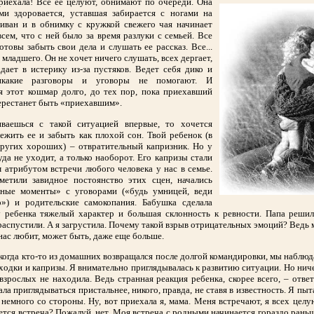
риехала! Все ее целуют, обнимают по очереди. Она
ми здоровается, уставшая забирается с ногами на
диван и в обнимку с кружкой свежего чая начинает
всем, что с ней было за время разлуки с семьей. Все
товы забыть свои дела и слушать ее рассказ. Все...
 младшего. Он не хочет ничего слушать, всех дергает,
адает в истерику из-за пустяков. Ведет себя дико и
икакие разговоры и уговоры не помогают. И
я этот кошмар долго, до тех пор, пока приехавший
ерестанет быть «приехавшим».
иваешься с такой ситуацией впервые, то хочется
ежить ее и забыть как плохой сон. Твой ребенок (в
других хороших) – отвратительный капризник. Но у
уда не уходит, а только наоборот. Его капризы стали
атрибутом встречи любого человека у нас в семье.
метили завидное постоянство этих сцен, начались
ьные моменты» с уговорами («будь умницей, веди
») и родительские самокопания. Бабушка сделала
у ребенка тяжелый характер и большая склонность к ревности. Папа решил
аспустили. А я загрустила. Почему такой взрыв отрицательных эмоций? Ведь м
нас любит, может быть, даже еще больше.
когда кто-то из домашних возвращался после долгой командировки, мы наблюд
ходки и капризы. Я внимательно приглядывалась к развитию ситуации. Но нич
взрослых не находила. Ведь странная реакция ребенка, скорее всего, – отве
ала приглядываться пристальнее, никого, правда, не ставя в известность. Я пыт
немного со стороны. Ну, вот приехала я, мама. Меня встречают, я всех цел
ется встреча? Пожалуй, нет. Моя встреча с родными начинается гораздо раньш