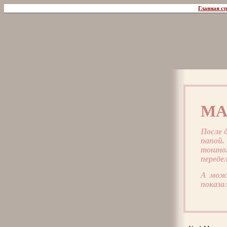
Главная ст
МА
После 
папой.
тошно.
переде
А може
показа