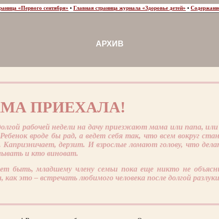
раница «Первого сентября»
•
Главная страница журнала «Здоровье детей»
•
Содержани
АРХИВ
МА ПРИЕХАЛА!
долгой рабочей недели на дачу приезжают мама или папа, или
 Ребенок вроде бы рад, а ведет себя так, что всем вокруг ста
 Капризничает, дерзит. И взрослые ломают голову, что дела
лывать и кто виноват.
т быть, младшему члену семьи пока еще никто не объясн
л, как это – встречать любимого человека после долгой разлук