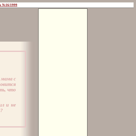
е №16/1999
 мама с
новится
ть, что
ил и не
и?