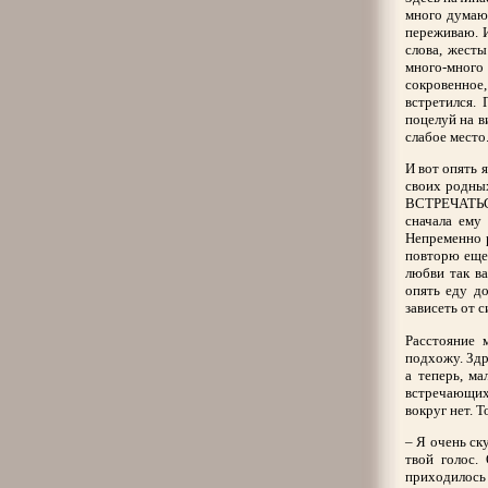
много думаю 
переживаю. И
слова, жесты
много-много 
сокровенное,
встретился. 
поцелуй на в
слабое место
И вот опять 
своих родны
ВСТРЕЧАТЬСЯ
сначала ему 
Непременно р
повторю еще 
любви так в
опять еду д
зависеть от с
Расстояние 
подхожу. Здр
а теперь, м
встречающих
вокруг нет. Т
– Я очень ску
твой голос.
приходилось