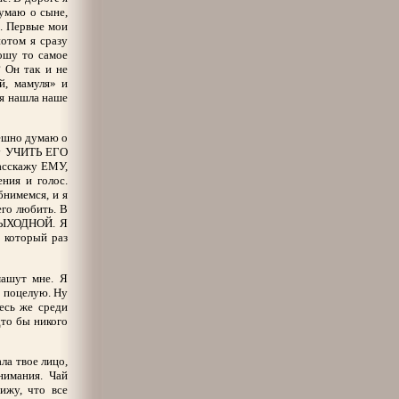
думаю о сыне,
я. Первые мои
потом я сразу
ношу то самое
? Он так и не
уй, мамуля» и
 я нашла наше
пешно думаю о
ду УЧИТЬ ЕГО
асскажу ЕМУ,
ения и голос.
бнимемся, и я
его любить. В
 ВЫХОДНОЙ. Я
 который раз
машут мне. Я
и поцелую. Ну
есь же среди
то бы никого
ала твое лицо,
нимания. Чай
ижу, что все