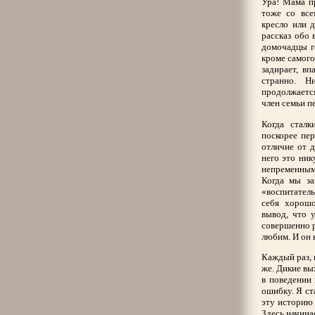
Ура! Мама п
тоже со все
кресло или 
рассказ обо 
домочадцы го
кроме самого
задирает, вп
странно. Н
продолжаетс
член семьи п
Когда сталк
поскорее пер
отличие от 
него это ник
непременным 
Когда мы за
«воспитател
себя хорошо
вывод, что 
совершенно р
любим. И он 
Каждый раз, 
же. Дикие вы
в поведении 
ошибку. Я ст
эту историю 
Здесь начина