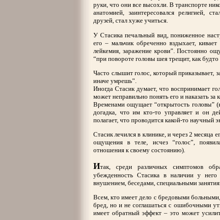
руки, что они все высохли. В транспорте нико
анатомией, заинтересовался религией, ст
друзей, стал хуже учиться.
У Стасика печальный вид, пониженное наст
его – мальчик обреченно вздыхает, кивает
лейкемия, заражение крови”. Постоянно ощущ
“при повороте головы шея трещит, как будто
Часто слышит голос, который приказывает, за
иначе умрешь”.
Иногда Стасик думает, что воспринимает гол
может неправильно понять его и наказать за 
Временами ощущает “открытость головы” (к
догадка, что им кто-то управляет и он де
полагает, что проводится какой-то научный э
Стасик лечился в клинике, и через 2 месяца 
ощущения в теле, исчез “голос”, появил
отношения к своему состоянию).
И
так, среди различных симптомов об
убежденность Стасика в наличии у него 
внушением, беседами, специальными занятия
Всем, кто имеет дело с бредовыми больными
бред, но и не соглашаться с ошибочными у
имеет обратный эффект – это может усили