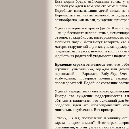
Есть форма бреда, наблюдаемая только у д
ребенок убежден в том, что его мама и папа
Подобные высказывания детей никак не к
Перечислять варианты возможного содержа
разнообразна, как мысли, суждения, пристра
У детей младшего возраста (до 7–10 лет) бр
– чаще беспокоят малопонятные, немотивиро
оттенок враждебности, настороженности, п
любимых людей. Дети могут говорить, что и
матери, старушечий вид и клоунская одежда 
родительских чувств, нежности воспринимаю
и действиях родителей угадывается подвох, в
Бредовые страхи
отличаются тем, что реб
игрушек, умывальника, одежды или дома
персонажей – Бармалея, Бабу-Ягу, Змея
возбуждены, проверяют комнату, загля
преследователей. Подобное состояние соотв
У детей нередко возникает
ипохондрический
Иногда это суждение поддерживается т
объяснить пациентам, что оснований для бе
бредовой идеи от ипохондрических опа
мнительных субъектов. Вот пример.
Стасик, 13 лет, поступление в клинику об
зараза попадет в меня”. Этот страх вперв
опасениями, что он умрет от остановки сер