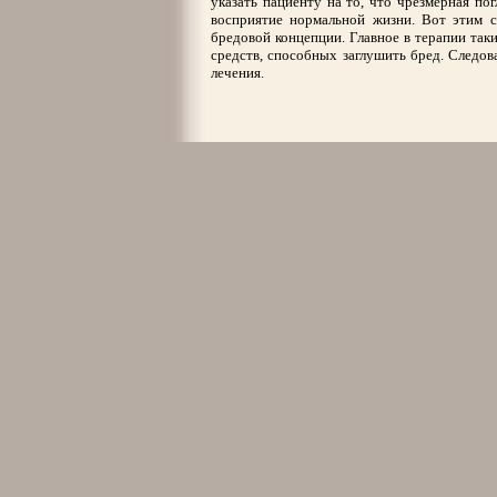
указать пациенту на то, что чрезмерная п
восприятие нормальной жизни. Вот этим 
бредовой концепции. Главное в терапии та
средств, способных заглушить бред. Следов
лечения.