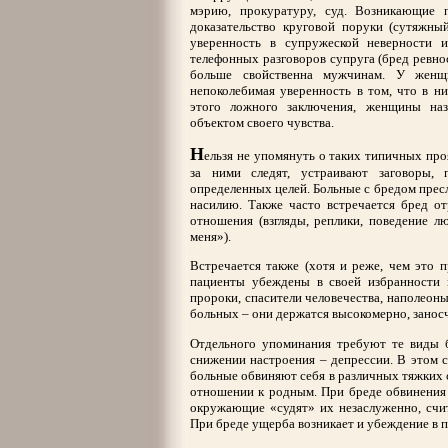
мэрию, прокуратуру, суд. Возникающие 
доказательство круговой поруки (сутяжны
уверенность в супружеской неверности и
телефонных разговоров супруга (бред ревно
больше свойственна мужчинам. У женщ
непоколебимая уверенность в том, что в н
этого ложного заключения, женщины наз
объектом своего чувства.
Н
ельзя не упомянуть о таких типичных про
за ними следят, устраивают заговоры,
определенных целей. Больные с бредом прес
насилию. Также часто встречается бред от
отношения (взгляды, реплики, поведение л
меня»).
Встречается также (хотя и реже, чем это п
пациенты убеждены в своей избранности 
пророки, спасители человечества, наполеоны
больных – они держатся высокомерно, заносч
Отдельного упоминания требуют те виды б
снижении настроения – депрессии. В этом 
больные обвиняют себя в различных тяжких 
отношении к родным. При бреде обвинения
окружающие «судят» их незаслуженно, счи
При бреде ущерба возникает и убеждение в п