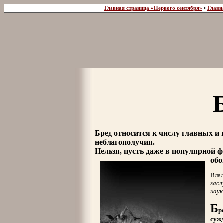
Главная страница «Первого сентября»
•
Главн
Бред относится к числу главных и
неблагополучия.
Нельзя, пусть даже в популярной 
обо
Вла
зас
наук
Б
р
суж