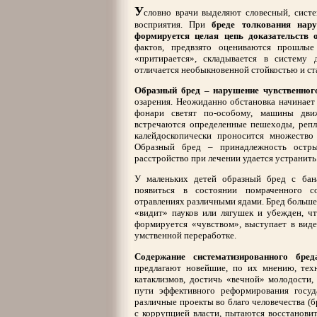
У
словно врачи выделяют словесный, сист
восприятия. При
бреде толкования нару
формируется целая цепь доказательств 
фактов, предвзято оцениваются прошлы
«притирается», складывается в систему 
отличается необыкновенной стойкостью и ста
Образный бред – нарушение чувственного
озарения. Неожиданно обстановка начинает 
фонари светят по-особому, машины дви
встречаются определенные пешеходы, репл
калейдоскопически проносится множество 
Образный бред – принадлежность остры
расстройство при лечении удается устранить
У маленьких детей образный бред с бан
появиться в состоянии помраченного с
отравлениях различными ядами. Бред больше
«видит» пауков или лягушек и убежден, ч
формируется «чувством», выступает в виде
умственной переработке.
Содержание систематизированного бр
предлагают новейшие, по их мнению, тех
катаклизмов, достичь «вечной» молодости, 
пути эффективного реформирования госуда
различные проекты во благо человечества (
с коррупцией власти, пытаются восстанов