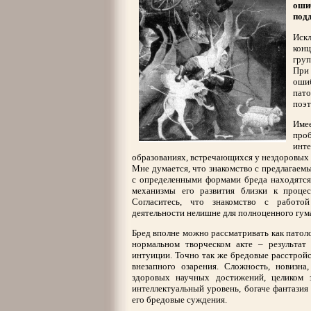
оши
под
Иск
кон
груп
При
оши
пат
поэт
Име
проб
инт
образованиях, встречающихся у нездоровых
Мне думается, что знакомство с предлагаемы
с определенными формами бреда находятся 
механизмы его развития близки к проце
Согласитесь, что знакомство с работой
деятельности нелишне для полноценного гум
Бред вполне можно рассматривать как патоло
нормальном творческом акте – результат
интуиции. Точно так же бредовые расстройс
внезапного озарения. Сложность, новизна
здоровых научных достижений, целиком 
интеллектуальный уровень, богаче фантазия
его бредовые суждения.