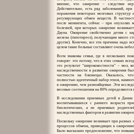
мнение, что ожирение – следствие нер
Действительно, есть ряд заболеваний, при
поражения некоторых мозговых структур и
регулирующих обмен веществ. В частност
после менингита, сейчас – при опухолях м
болезней, при которых ожирение возникает
Дауна. Ожирение свойственно детям с н
железы (гипотиреоз), получающим много ст
другие). Конечно, все эти причины надо ис
целом такие больные составляют очень небо
Всем знакомы семьи, где в нескольких пок
говорят: это потому, что в этих семьях всег
это результат “ширококостности” – мол, к
наследственности в развитии ожирения был
частности на близнецах. Оказалось, ч
полностью идентичный набор генов, намног
к ожирению, чем разнояйцевые. Эти исследо
весовые соотношения на 80% определяются г
В исследовании приемных детей в Дании
воспитывавшихся с раннего возраста п
биологических, а не приемных родителе
наследственных факторов в развитии ожирен
Поскольку ожирение возникает при разных н
процессов обмена, приводящих к ожирению,
Было высказано предположение, что повышен