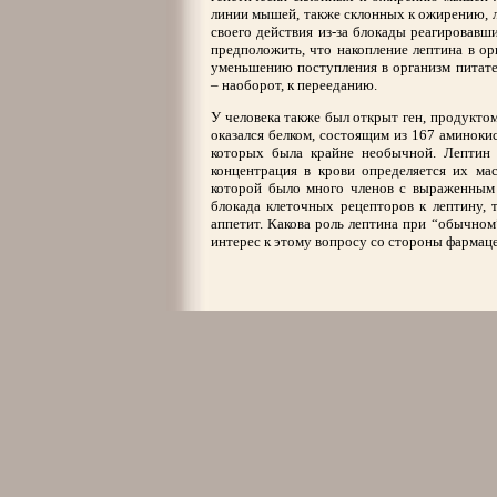
линии мышей, также склонных к ожирению, л
своего действия из-за блокады реагировавш
предположить, что накопление лептина в ор
уменьшению поступления в организм питате
– наоборот, к перееданию.
У человека также был открыт ген, продуктом
оказался белком, состоящим из 167 аминоки
которых была крайне необычной. Лептин 
концентрация в крови определяется их мас
которой было много членов с выраженным
блокада клеточных рецепторов к лептину, т
аппетит. Какова роль лептина при “обычном
интерес к этому вопросу со стороны фармац