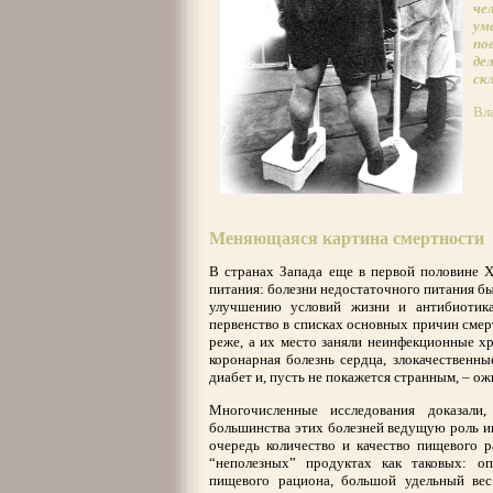
че
ум
по
де
ск
Вл
Меняющаяся картина смертности
В странах Запада еще в первой половине 
питания: болезни недостаточного питания был
улучшению условий жизни и антибиотика
первенство в списках основных причин смер
реже, а их место заняли неинфекционные хр
коронарная болезнь сердца, злокачественны
диабет и, пусть не покажется странным, – ож
Многочисленные исследования доказали
большинства этих болезней ведущую роль и
очередь количество и качество пищевого р
“неполезных” продуктах как таковых: о
пищевого рациона, большой удельный ве