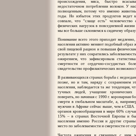
происхождения, мяса, быстро всасыв
недостаточном потреблении волокон. У на
полноценным, потому что именно животны
годы. Но избыток этих продуктов ведет 
совпало, что “слаще есть” человечество
физических нагрузок в повседневной жизни
мы все больше склоняемся к сидячему образу
Понимание всего этого приходит медленно,
населения активно меняют подобный образ ж
свой пищевой рацион и повышая физические 
результате у них сократились заболеваемост
ожирением, что зафиксировала статистика
смертности от сердечно-сосудистых бо
свидетельство профилактических возможност
В развивающихся странах борьба с недоедан
позже, но и там, наряду с сохранением э
населения, наблюдается та же тенденция, чт
тучных людей, учащение хронических 
поверить, но начиная с 1990 г. коронарная 
смерти в глобальном масштабе, а, наприме
мужчин в Африке сейчас выше, чем в США. 
органов кровообращения в мире 60% случаю
15% – в странах Восточной Европы и бы
населения именно Россия и другие стран
место по заболеваемости и смертности от се
Частота ожирения и связанных с ним за