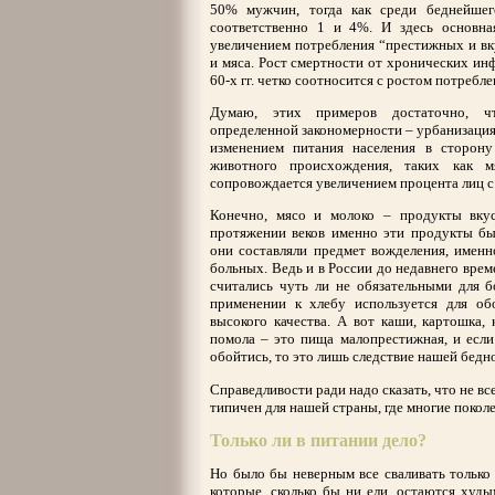
50% мужчин, тогда как среди беднейшег
соответственно 1 и 4%. И здесь основн
увеличением потребления “престижных и в
и мяса. Рост смертности от хронических ин
60-х гг. четко соотносится с ростом потребле
Думаю, этих примеров достаточно, ч
определенной закономерности – урбанизаци
изменением питания населения в сторон
животного происхождения, таких как 
сопровождается увеличением процента лиц 
Конечно, мясо и молоко – продукты вку
протяжении веков именно эти продукты бы
они составляли предмет вожделения, именн
больных. Ведь и в России до недавнего вре
считались чуть ли не обязательными для б
применении к хлебу используется для обо
высокого качества. А вот каши, картошка, 
помола – это пища малопрестижная, и есл
обойтись, то это лишь следствие нашей бедн
Справедливости ради надо сказать, что не вс
типичен для нашей страны, где многие покол
Только ли в питании дело?
Но было бы неверным все сваливать только
которые, сколько бы ни ели, остаются худ