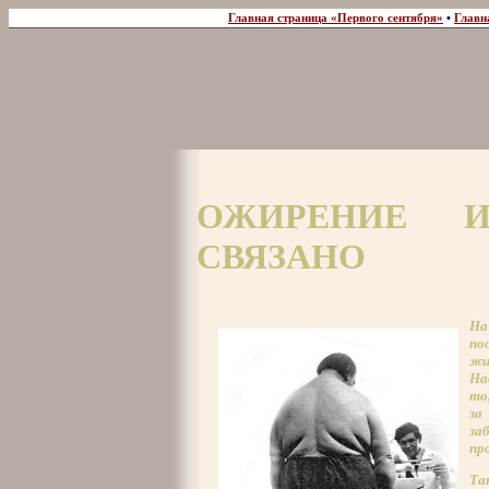
Главная страница «Первого сентября»
•
Главн
ОЖИРЕНИЕ И
СВЯЗАНО
На
по
жи
На
то
за
за
пр
Та