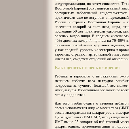
индустриализации, но затем снижается. Тот ф
Восточной Европы) сохраняется самый высо
сосудистых заболеваний, свидетельству
практически еще не вступили в переходный
России и странах Восточной Европы – с
населения калорий за счет мяса, жира, пти
последние 50 лет практически удвоился, ка
соленых видов пищи. В среднем жители эти
45% дневных калорий, причем на 70–80% эт
снижения потребления крупяных изделий, ов
у нас средний уровень холестерина в кров
взрослых страдают артериальной гипертон
имеют вес, свидетельствующий об ожирении
Как оценить степень ожирения
Ребенка и взрослого с выраженным ожир
меньшем избытке веса нетрудно ошибить
подростка за тучного. Большой вес может
мускулатуры. Избыточный вес заметнее всего
лет и у подростков.
Для того чтобы судить о степени избыточ
время используется индекс массы тела (ИМТ
веса в килограммах на квадрат роста в метра
1,7 м будет иметь ИМТ 24,2, что укладывает
ИМТ выше 25 говорят об избыточной массе 
цифры, однако, применимы лишь к подростк