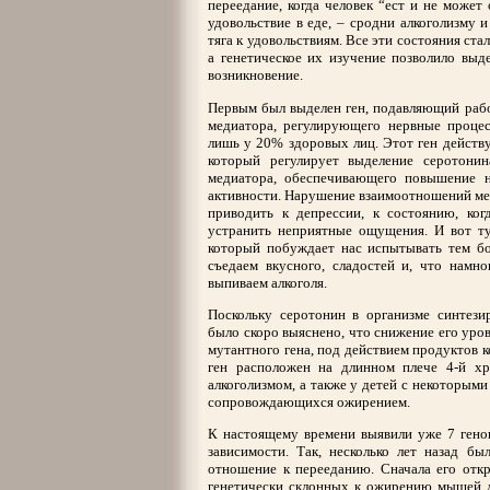
переедание, когда человек “ест и не может
удовольствие в еде, – сродни алкоголизму 
тяга к удовольствиям. Все эти состояния ст
а генетическое их изучение позволило выде
возникновение.
Первым был выделен ген, подавляющий рабо
медиатора, регулирующего нервные процес
лишь у 20% здоровых лиц. Этот ген действу
который регулирует выделение серотони
медиатора, обеспечивающего повышение н
активности. Нарушение взаимоотношений м
приводить к депрессии, к состоянию, ког
устранить неприятные ощущения. И вот тут
который побуждает нас испытывать тем бо
съедаем вкусного, сладостей и, что намн
выпиваем алкоголя.
Поскольку серотонин в организме синтези
было скоро выяснено, что снижение его уров
мутантного гена, под действием продуктов 
ген расположен на длинном плече 4-й х
алкоголизмом, а также у детей с некоторым
сопровождающихся ожирением.
К настоящему времени выявили уже 7 гено
зависимости. Так, несколько лет назад бы
отношение к перееданию. Сначала его отк
генетически склонных к ожирению мышей л