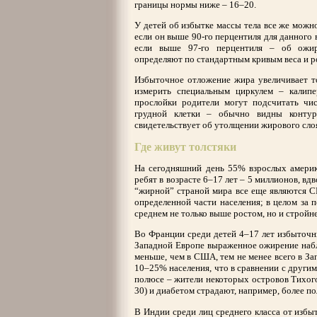
границы нормы ниже – 16–20.
У детей об избытке массы тела все же можн
если он выше 90-го перцентиля для данного 
если выше 97-го перцентиля – об ожи
определяют по стандартным кривым веса и р
Избыточное отложение жира увеличивает т
измерить специальным циркулем – калип
прослойки родители могут подсчитать чи
грудной клетки – обычно видны конту
свидетельствует об утолщении жирового сло
Где живут толстяки
На сегодняшний день 55% взрослых амери
ребят в возрасте 6–17 лет – 5 миллионов, вдв
“жирной” страной мира все еще являются СШ
определенной части населения; в целом за 
среднем не только выше ростом, но и стройне
Во Франции среди детей 4–17 лет избыточн
Западной Европе выраженное ожирение наб
меньше, чем в США, тем не менее всего в З
10–25% населения, что в сравнении с други
полюсе – жители некоторых островов Тихог
30) и диабетом страдают, например, более по
В Индии среди лиц среднего класса от изб