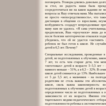
поговорить. Уговоры длились довольно долго
за стол, но радость наша была преж
сосредоточиться ни на каком задании не мо
вопросы за Яшу отвечала мама. Мы пытались
не просто «непосредственность», что тако
дистанции в общении со взрослыми, неум
возбудимость создадут непреодолимые прег
маму нам не удалось. «Я сама учительница,
предполагали, Яша «проучился» лишь до но
после болезни категорически отказался ходи
убедилась, что ей не удастся «заставить
ребенок не был готов к школе. Не случай
детей в 6,5 лет. Почему?
Специальные исследования, проведенные в 
детей, не подготовленных к обучению, зако
7 лет, то есть чем старше дети, тем мен
«неготовых» детей в возрасте 5–5,5 лет –
намного меньше – 51%, а в 6,5 – 32%. В сем
школе детей снижается до 13%. Наибольшее 
от 5 до 5,5 лет, а мальчиков – на полгод
родителям не столь важны эти абсолютн
школе, сколь важна закономерность: во
подготовленных к обучению детей в возрасте 
определенное число не подготовленных к 
зависимости от их возраста. Именно эт
тщательного медико-педагогического отбора
подготовленности ребенка к систематическо