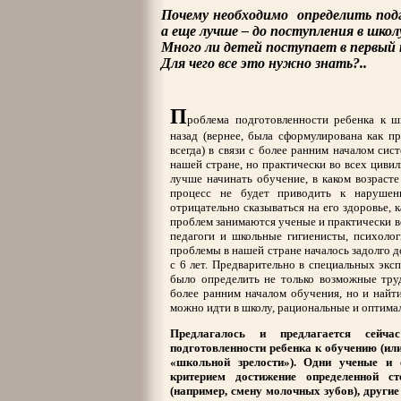
Почему необходимо определить подг
а еще лучше – до поступления в школ
Много ли детей поступает в первый
Для чего все это нужно знать?..
П
роблема подготовленности ребенка к шк
назад (вернее, была сформулирована как пр
всегда) в связи с более ранним началом сис
нашей стране, но практически во всех цивил
лучше начинать обучение, в каком возрасте
процесс не будет приводить к нарушен
отрицательно сказываться на его здоровье, 
проблем занимаются ученые и практически в
педагоги и школьные гигиенисты, психолог
проблемы в нашей стране началось задолго д
с 6 лет. Предварительно в специальных эк
было определить не только возможные труд
более ранним началом обучения, но и найти
можно идти в школу, рациональные и оптим
Предлагалось и предлагается сейча
подготовленности ребенка к обучению (или
«школьной зрелости»). Одни ученые и 
критерием достижение определенной ст
(например, смену молочных зубов), другие