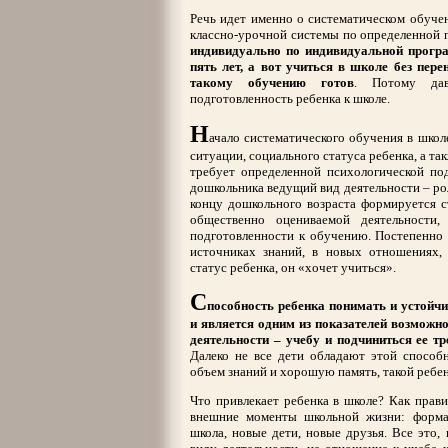
Речь идет именно о систематическом обуче
классно-урочной системы по определенной 
индивидуально по индивидуальной програм
пять лет, а вот учиться в школе без пере
такому обучению готов
. Потому дав
подготовленность ребенка к школе.
Н
ачало систематического обучения в школ
ситуации, социального статуса ребенка, а т
требует определенной психологической под
дошкольника ведущий вид деятельности – рол
концу дошкольного возраста формируется с
общественно оцениваемой деятельности,
подготовленности к обучению. Постепенно 
источниках знаний, в новых отношениях,
статус ребенка, он «хочет учиться».
С
пособность ребенка понимать и устойч
и является одним из показателей возможн
деятельности – учебу и подчиниться ее т
Далеко не все дети обладают этой способ
объем знаний и хорошую память, такой ребен
Что привлекает ребенка в школе? Как прав
внешние моменты школьной жизни: форма, 
школа, новые дети, новые друзья. Все это,