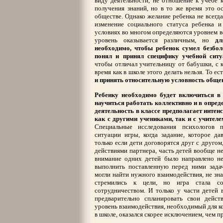
виду деятельности, не отношение к учебе к
получения знаний, но в то же время это о
обществе. Однако желание ребенка не всегда
изменение социального статуса ребенка и
условиях во многом определяются уровнем во
уровень оказывается различным, но
дл
необходимо, чтобы ребенок сумел безбол
понял и принял специфику учебной ситу
чтобы отличал учительницу от бабушки, с 
время как в школе этого делать нельзя. То ес
и принять относительную условность обще
Ребенку необходимо будет включиться в
научиться работать коллективно и в опред
деятельность в классе предполагает интен
как с другими учениками, так и с учителе
Специальные исследования психологов п
ситуации игры, когда задание, которое да
только если дети договорятся друг с другом
действиями партнера, часть детей вообще н
внимание одних детей было направлено не
выполнить поставленную перед ними задач
могли найти нужного взаимодействия, не зна
стремились к цели, но игра стала сор
сотрудничеством. И только у части детей 
предварительно спланировать свои дейст
уровень взаимодействия, необходимый для к
в школе, оказался скорее исключением, чем п