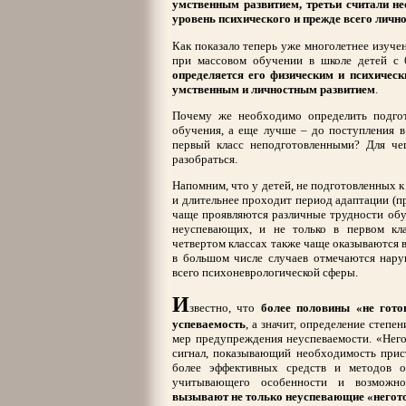
умственным развитием, третьи считали 
уровень психического и прежде всего лично
Как показало теперь уже многолетнее изуче
при массовом обучении в школе детей с 
определяется его физическим и психическ
умственным и личностным развитием
.
Почему же необходимо определить подгот
обучения, а еще лучше – до поступления в
первый класс неподготовленными? Для че
разобраться.
Напомним, что у детей, не подготовленных 
и длительнее проходит период адаптации (пр
чаще проявляются различные трудности обу
неуспевающих, и не только в первом кла
четвертом классах также чаще оказываются 
в большом числе случаев отмечаются нару
всего психоневрологической сферы.
И
звестно, что
более половины «не гот
успеваемость
, а значит, определение степе
мер предупреждения неуспеваемости. «Него
сигнал, показывающий необходимость прист
более эффективных средств и методов о
учитывающего особенности и возможн
вызывают не только неуспевающие «негото