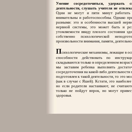
Умение сосредоточиться, удержать 
деятельности, слушать учителя не отвлек
Одни не могут и пяти минут работать 
внимательны и работоспособны. Однако пр
разными: это и особенности высшей нервн
нервной системы, это может быть и ре
утомляемости ввиду плохого состояния здо
собственно психологической неподго
произвольности внимания, памяти, деятельно
П
сихологические механизмы, лежащие в осн
способности действовать по инструкци
складываются только в определенном возрасте
мы заставим ребенка выполнять достато
сосредоточения на какой-либо деятельности 
подготовлен к такой деятельности, то это мо
(как в случае с Яшей). Кстати, это наиболе
но если родители настаивают, не считаютс
только не пойдут впрок, но могут приве
здоровья.