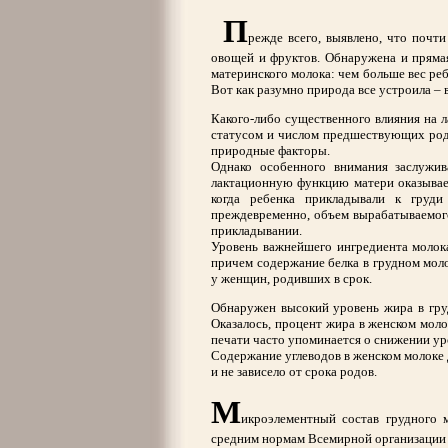
П
режде всего, выявлено, что почт
овощей и фруктов. Обнаружена и пряма
материнского молока: чем больше вес ре
Вот как разумно природа все устроила – 
Какого-либо существенного влияния на л
статусом и числом предшествующих род
природные факторы.
Однако особенного внимания заслужив
лактационную функцию матери оказывает
когда ребенка прикладывали к груд
преждевременно, объем вырабатываемог
прикладывании.
Уровень важнейшего ингредиента молок
причем содержание белка в грудном мо
у женщин, родивших в срок.
Обнаружен высокий уровень жира в груд
Оказалось, процент жира в женском молок
печати часто упоминается о снижении ур
Содержание углеводов в женском молоке 
и не зависело от срока родов.
М
икроэлементный состав грудного 
средним нормам Всемирной организации 