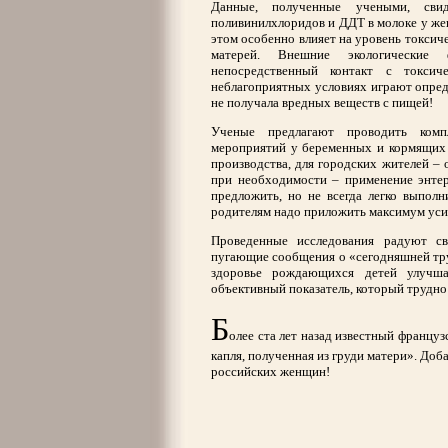
Данные, полученные учеными, сви
поливинилхлоридов и ДДТ в молоке у же
этом особенно влияет на уровень токсич
матерей. Внешние экологические 
непосредственный контакт с токсич
неблагоприятных условиях играют опред
не получала вредных веществ с пищей!
Ученые предлагают проводить комп
мероприятий у беременных и кормящих 
производства, для городских жителей – 
при необходимости – применение энтер
предложить, но не всегда легко выполн
родителям надо приложить максимум уси
Проведенные исследования радуют св
пугающие сообщения о «сегодняшней труд
здоровье рождающихся детей улучш
объективный показатель, который трудно
Б
олее ста лет назад известный француз
капля, полученная из груди матери». Доб
российских женщин!