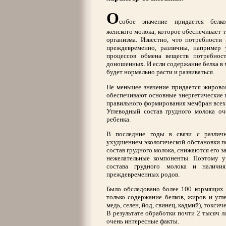
О
собое значение придается белк
женского молока, которое обеспечивает 
организма. Известно, что потребности
преждевременно, различны, например
процессов обмена веществ потребнос
доношенных. И если содержание белка в 
будет нормально расти и развиваться.
Не меньшее значение придается жирово
обеспечивают основные энергетические п
правильного формирования мембран всех 
Углеводный состав грудного молока о
ребенка.
В последние годы в связи с различ
ухудшением экологической обстановки п
состав грудного молока, снижаются его з
нежелательные компоненты. Поэтому 
состава грудного молока и налич
преждевременных родов.
Было обследовано более 100 кормящих 
только содержание белков, жиров и угл
медь, селен, йод, свинец, кадмий), токс
В результате обработки почти 2 тысяч 
очень интересные факты.