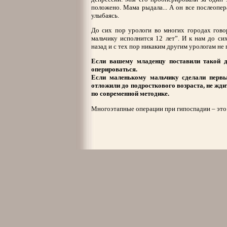
положено. Мама рыдала... А он все послеопер
улыбаясь.
До сих пор урологи во многих городах гово
мальчику исполнится 12 лет”. И к нам до си
назад и с тех пор никаким другим урологам не 
Если вашему младенцу поставили такой ди
оперироваться.
Если маленькому мальчику сделали первы
отложили до подросткового возраста, не жди
по современной методике.
Многоэтапные операции при гипоспадии – это