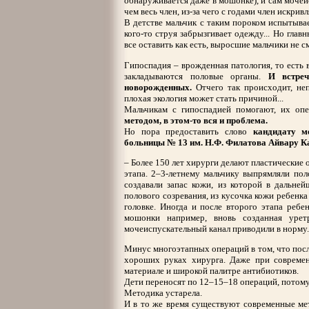
обнаруживается даже в мошонке), и сам мочеис
чем весь член, из-за чего с годами член искривл
В детстве мальчик с таким пороком испытывае
кого-то струя забрызгивает одежду... Но гла
все оставить как есть, выросшие мальчики не с
Гипоспадия – врожденная патология, то есть
закладываются половые органы.
И встреч
новорожденных.
Отчего так происходит, неп
плохая экология может стать причиной...
Мальчикам с гипоспадией помогают, их оп
методом, в этом-то вся и проблема.
Но пора предоставить слово
кандидату м
больницы № 13 им. Н.Ф. Филатова Айвару
– Более 150 лет хирурги делают пластические 
этапа. 2–3-летнему мальчику выпрямляли пол
создавали запас кожи, из которой в дальней
полового созревания, из кусочка кожи ребенка
головке. Иногда и после второго этапа ребе
мошонки например, вновь созданная урет
мочеиспускательный канал приводили в норму.
Минус многоэтапных операций в том, что пос
хороших руках хирурга. Даже при совреме
материале и широкой палитре антибиотиков.
Дети переносят по 12–15–18 операций, потому
Методика устарела.
И в то же время существуют современные ме