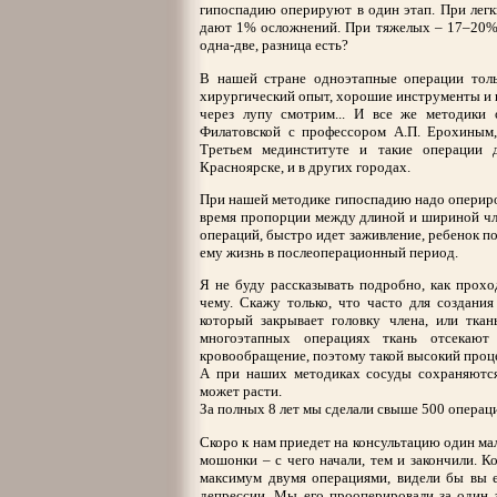
гипоспадию оперируют в один этап. При лег
дают 1% осложнений. При тяжелых – 17–20%.
одна-две, разница есть?
В нашей стране одноэтапные операции толь
хирургический опыт, хорошие инструменты и 
через лупу смотрим... И все же методики
Филатовской с профессором А.П. Ерохиным,
Третьем мединституте и такие операции 
Красноярске, и в других городах.
При нашей методике гипоспадию надо опериров
время пропорции между длиной и шириной чле
операций, быстро идет заживление, ребенок по
ему жизнь в послеоперационный период.
Я не буду рассказывать подробно, как прохо
чему. Скажу только, что часто для создани
который закрывает головку члена, или тка
многоэтапных операциях ткань отсекают
кровообращение, поэтому такой высокий проц
А при наших методиках сосуды сохраняются,
может расти.
За полных 8 лет мы сделали свыше 500 операц
Скоро к нам приедет на консультацию один мал
мошонки – с чего начали, тем и закончили. Ко
максимум двумя операциями, видели бы вы е
депрессии. Мы его прооперировали за один э